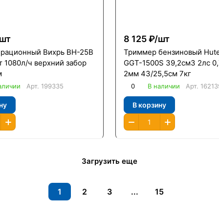
шт
8 125 ₽/
шт
брационный Вихрь ВН-25В
Триммер бензиновый Hute
 1080л/ч верхний забор
GGT-1500S 39,2см3 2лс 0,
м
2мм 43/25,5см 7кг
аличии
Арт.
199335
0
В наличии
Арт.
16213
ну
В корзину
Загрузить еще
1
2
3
...
15