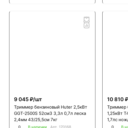
9 045 ₽/
шт
10 810 ₽
Триммер бензиновый Huter 2,5кВт
Триммер 
GGT-2500S 52см3 3,3л 0,7л леска
1,25кВт Т
2,4мм 43/25,5см 7кг
1,7лс нож
8кг нераз
0
В наличии
Арт.
170168
0
В н