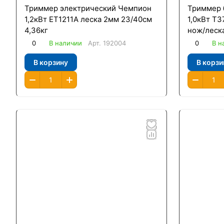
Триммер электрический Чемпион
Триммер 
1,2кВт ЕТ1211А леска 2мм 23/40см
1,0кВт Т3
4,36кг
нож/леска
четырехт
0
В наличии
Арт.
192004
0
В н
В корзину
В корзи