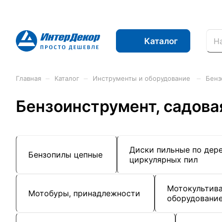
Каталог
–
–
–
Главная
Каталог
Инструменты и оборудование
Бенз
Бензоинструмент, садовая
Диски пильные по дере
Бензопилы цепные
циркулярных пил
Мотокультива
Мотобуры, принадлежности
оборудовани