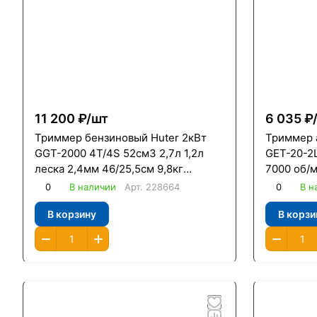
11 200 ₽/
шт
6 035 ₽
Триммер бензиновый Huter 2кВт
Триммер 
GGT-2000 4T/4S 52см3 2,7л 1,2л
GET-20-2L
леска 2,4мм 46/25,5см 9,8кг
7000 об/м
неразборная штанга
0
В наличии
Арт.
228664
0
В н
четырехтактный
В корзину
В корзи