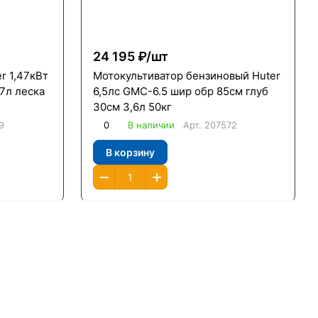
24 195 ₽/
шт
r 1,47кВт
Мотокультиватор бензиновый Huter
7л леска
6,5лс GMC-6.5 шир обр 85см глуб
30см 3,6л 50кг
9
0
В наличии
Арт.
207572
В корзину