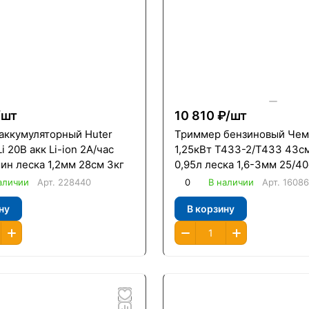
/
шт
10 810 ₽/
шт
аккумуляторный Huter
Триммер бензиновый Че
i 20В акк Li-ion 2А/час
1,25кВт Т433-2/Т433 43см
ин леска 1,2мм 28см 3кг
0,95л леска 1,6-3мм 25/40
аличии
Арт.
228440
0
В наличии
Арт.
1608
ну
В корзину