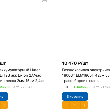
шт
10 470 ₽/
шт
аккумуляторный Huter
Газонокосилка электричес
i 12В акк Li-ion 2А/час
1800Вт ELM1800Т 42см 5у
ин леска 2мм 15см 2,4кг
травосборник ткань
аличии
Арт.
228647
0
В наличии
Арт.
21766
ну
В корзину