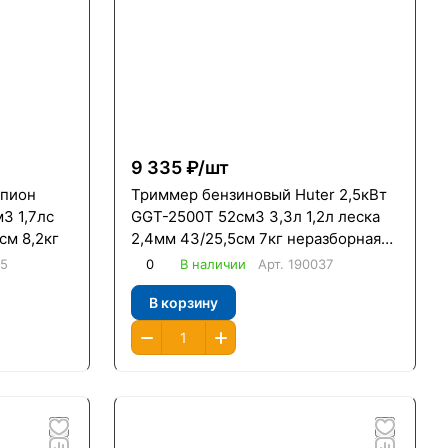
9 335 ₽/
шт
мпион
Триммер бензиновый Huter 2,5кВт
3 1,7лс
GGT-2500Т 52см3 3,3л 1,2л леска
см 8,2кг
2,4мм 43/25,5см 7кг неразборная
штанга
65
0
В наличии
Арт.
190037
В корзину