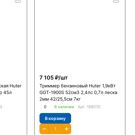
7 105 ₽/
шт
кая Huter
Триммер бензиновый Huter 1,9кВт
р 45л
GGT-1900S 52см3 2,4лс 0,7л леска
2мм 42/25,5см 7кг
3
0
В наличии
Арт.
188070
В корзину