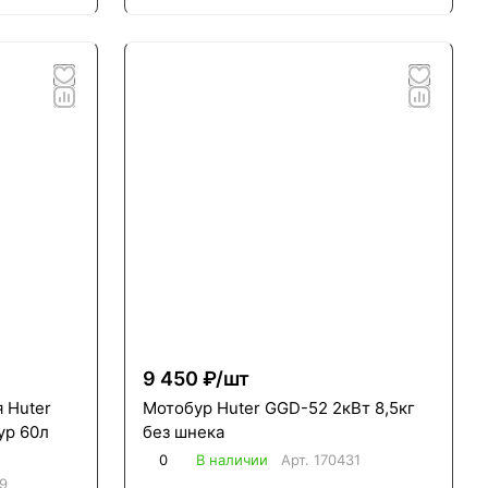
9 450 ₽/
шт
 Huter
Мотобур Huter GGD-52 2кВт 8,5кг
ур 60л
без шнека
0
В наличии
Арт.
170431
9