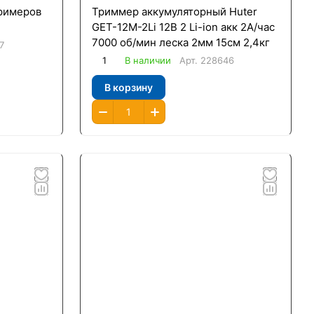
тримеров
Триммер аккумуляторный Huter
GET-12М-2Li 12В 2 Li-ion акк 2А/час
7000 об/мин леска 2мм 15см 2,4кг
7
1
В наличии
Арт.
228646
В корзину