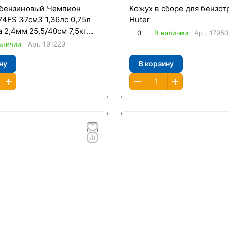
бензиновый Чемпион
Кожух в сборе для бензо
74FS 37см3 1,36лс 0,75л
Huter
 2,4мм 25,5/40см 7,5кг
0
В наличии
Арт.
17950
актный
аличии
Арт.
191229
ну
В корзину