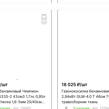
/
шт
18 025 ₽/
шт
бензиновый Чемпион
Газонокосилка бензиновая
433S-2 43см3 1,7лс 0,95л
2,94кВт GLM-4.0 T 46см 7
/леска 1,6-3мм 25/40см
травосборник ткань
борная штанга
аличии
Арт.
136401
0
В наличии
Арт.
21764