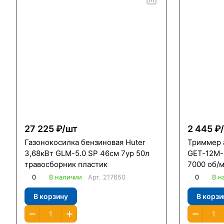
27 225 ₽/
шт
2 445 ₽/
Газонокосилка бензиновая Huter
Триммер 
3,68кВт GLM-5.0 SP 46см 7ур 50л
GET-12М-L
травосборник пластик
7000 об/м
0
В наличии
Арт.
217650
0
В н
В корзину
В корзи