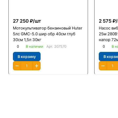
27 250 ₽/
шт
2 575 ₽/
Мотокультиватор бензиновый Huter
Насос ви
5лс GMC-5.0 шир обр 40см глуб
25м 280Вт
30см 1,5л 30кг
напор 72
0
В наличии
Арт.
207570
0
В н
В корзину
В корзи