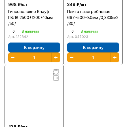
968 ₽/
шт
349 ₽/
шт
Гипсоволокно Кнауф
Плита пазогребневая
ГВЛВ 2500*1200*10мм
667*500*80мм /0,3335м2
/50/
/30/
0
0
В наличии
В наличии
Арт.
132842
Арт.
047023
В корзину
В корзину
436 ₽/
шт