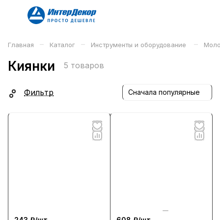
–
–
–
Главная
Каталог
Инструменты и оборудование
Моло
Киянки
5 товаров
Фильтр
Сначала популярные
243 ₽/
шт
608 ₽/
шт