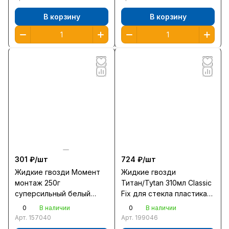
В корзину
В корзину
301 ₽/
шт
724 ₽/
шт
Жидкие гвозди Момент
Жидкие гвозди
монтаж 250г
Титан/Tytan 310мл Classic
суперсильный белый
Fix для стекла пластика
МВ-70 /238021/12
керамики каучук
0
0
В наличии
В наличии
прозрачный /12/
Арт.
157040
Арт.
199046