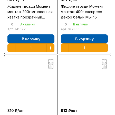
Жидкие гвозди Момент
Жидкие гвозди Момент
монтаж 290г мгновенная
монтаж 400г экспресс
хватка прозрачный
декор белый МВ-45
МРп-200 /1455159/12/
/144709/12/
0
0
В наличии
В наличии
Арт.
241097
Арт.
022866
В корзину
В корзину
310 ₽/
шт
913 ₽/
шт