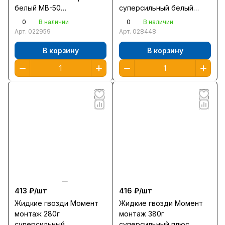
белый МВ-50
суперсильный белый
/600618/85425/12/
МВ-70 /69538/12/
0
0
В наличии
В наличии
Арт.
022959
Арт.
028448
В корзину
В корзину
413 ₽/
шт
416 ₽/
шт
Жидкие гвозди Момент
Жидкие гвозди Момент
монтаж 280г
монтаж 380г
суперсильный
суперсильный плюс