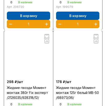
дерева камня акрил
0
0
В наличии
В наличии
белый /12/
Арт.
206720
Арт.
199079
В корзину
В корзину
298 ₽/
шт
178 ₽/
шт
Жидкие гвозди Момент
Жидкие гвозди Момент
монтаж 380г Fix эксперт
монтаж 125г белый МВ-50
/2126035/928318/12/
/68973/36/
0
0
В наличии
В наличии