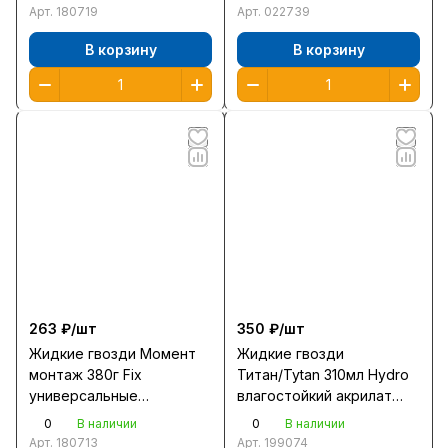
Арт.
180719
Арт.
022739
В корзину
В корзину
263 ₽/
шт
350 ₽/
шт
Жидкие гвозди Момент
Жидкие гвозди
монтаж 380г Fix
Титан/Tytan 310мл Hydro
универсальные
влагостойкий акрилат
/2124747/928317/12/
прозрачный /12/
0
0
В наличии
В наличии
Арт.
180713
Арт.
199074