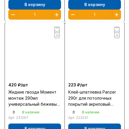
В корзину
В корзину
420 ₽/
шт
223 ₽/
шт
Жидкие гвозди Момент
Клей-шпатлевка Panzer
монтаж 290мл
290г для потолочных
универсальный бежевый
покрытий акриловый
МР-40 /1450343/12/
белый
0
0
В наличии
В наличии
Арт.
231267
Арт.
223241
В корзину
В корзину