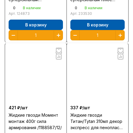
прозрачный МВп-70
МВ-100 /1450776/12/
0
0
В наличии
В наличии
/235463/12/
Арт.
124873
Арт.
233530
В корзину
В корзину
421 ₽/
шт
337 ₽/
шт
Жидкие гвозди Момент
Жидкие гвозди
монтаж 400г сила
Титан/Tytan 310мл декор
армирования /1188587/12/
экспреcс для пенопласта