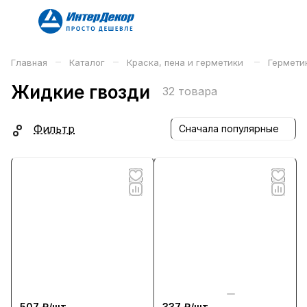
–
–
–
Главная
Каталог
Краска, пена и герметики
Гермети
Жидкие гвозди
32 товара
Фильтр
Сначала популярные
507 ₽/
шт
337 ₽/
шт