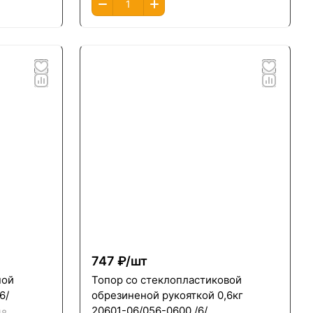
747 ₽/
шт
ной
Топор со стеклопластиковой
6/
обрезиненой рукояткой 0,6кг
20601-06/056-0600 /6/