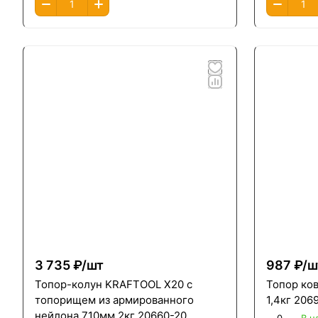
3 735 ₽/
шт
987 ₽/
ш
Топор-колун KRAFTOOL X20 с
Топор ко
топорищем из армированного
1,4кг 2069
нейлона 710мм 2кг 20660-20