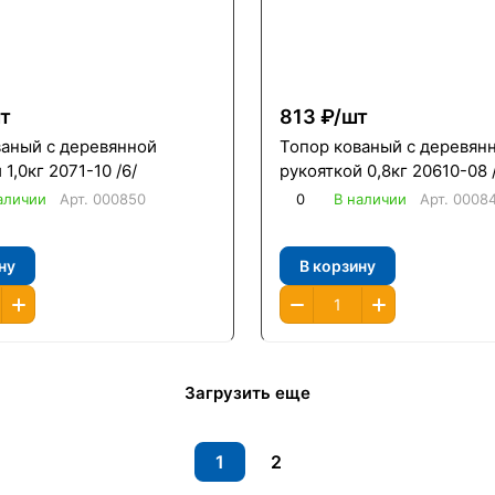
т
813 ₽/
шт
ваный с деревянной
Топор кованый с деревян
1,0кг 2071-10 /6/
рукояткой 0,8кг 20610-08 
аличии
Арт.
000850
0
В наличии
Арт.
0008
ну
В корзину
Загрузить еще
1
2