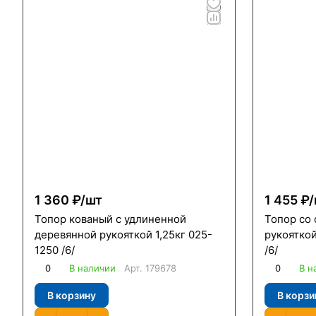
1 360 ₽/
шт
1 455 ₽/
Топор кованый с удлиненной
Топор со
деревянной рукояткой 1,25кг 025-
рукояткой
1250 /6/
/6/
0
В наличии
Арт.
179678
0
В н
В корзину
В корзи