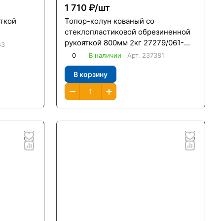
1 710 ₽/
шт
яткой
Топор-колун кованый со
стеклопластиковой обрезиненной
рукояткой 800мм 2кг 27279/061-
43
0200
0
В наличии
Арт.
237381
В корзину