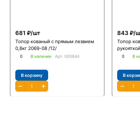
681 ₽/
шт
843 ₽/
ш
Топор кованый с прямым лезвием
Топор ко
0,8кг 2069-08 /12/
рукояткой 
0
В наличии
Арт.
000844
0
В н
В корзину
В корзи