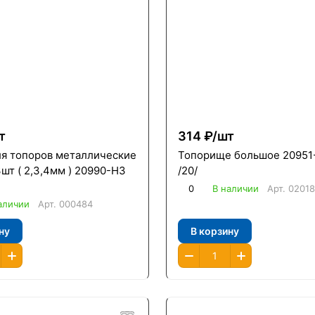
т
314 ₽/
шт
ля топоров металлические
Топорище большое 20951
 2,3,4мм ) 20990-Н3
/20/
0
В наличии
Арт.
02018
аличии
Арт.
000484
ну
В корзину