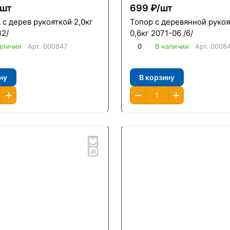
шт
699 ₽/
шт
с дерев рукояткой 2,0кг
Топор с деревянной руко
12/
0,6кг 2071-06 /6/
аличии
Арт.
000847
0
В наличии
Арт.
0008
ну
В корзину