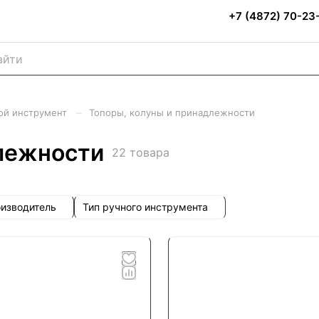
+7 (4872) 70-23
–
ой инструмент
Топоры, колуны и принадлежности
длежности
22 товара
изводитель
Тип ручного инструмента