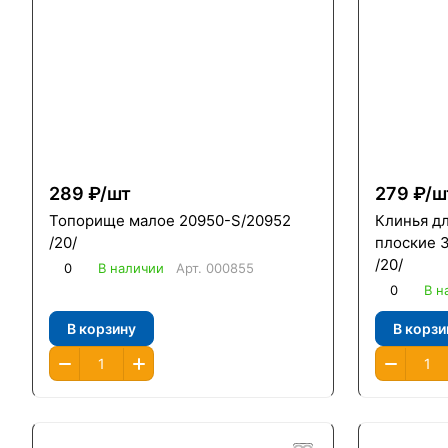
289 ₽/
шт
279 ₽/
ш
Топорище малое 20950-S/20952
Клинья д
/20/
плоские 3шт (
/20/
0
В наличии
Арт.
000855
0
В н
В корзину
В корзи