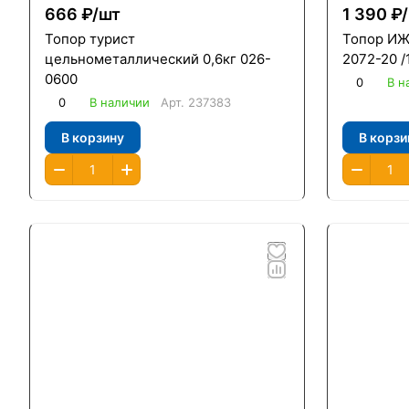
666 ₽/
шт
1 390 ₽/
Топор турист
Топор ИЖ 
цельнометаллический 0,6кг 026-
2072-20 /
0600
0
В н
0
В наличии
Арт.
237383
В корзину
В корзи