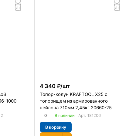
4 340 ₽/
шт
вой
Топор-колун KRAFTOOL X25 с
56-1000
топорищем из армированного
нейлона 710мм 2,45кг 20660-25
52
0
В наличии
Арт.
181206
В корзину