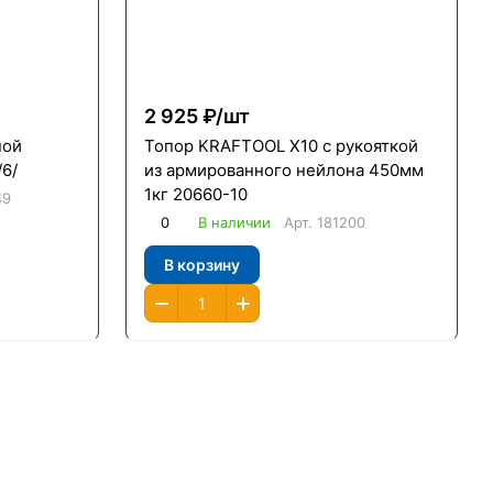
2 925 ₽/
шт
ной
Топор KRAFTOOL X10 с рукояткой
/6/
из армированного нейлона 450мм
1кг 20660-10
49
0
В наличии
Арт.
181200
В корзину