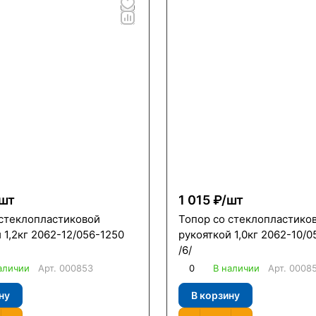
шт
1 015 ₽/
шт
 стеклопластиковой
Топор со стеклопластико
 1,2кг 2062-12/056-1250
рукояткой 1,0кг 2062-10/0
/6/
аличии
Арт.
000853
0
В наличии
Арт.
0008
ну
В корзину