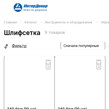
–
–
–
Главная
Каталог
Инструменты и оборудование
Абра
Шлифсетка
9 товаров
Фильтр
Сначала популярные
240 ₽/
уп
(10 шт)
240 ₽/
уп
(10 шт)