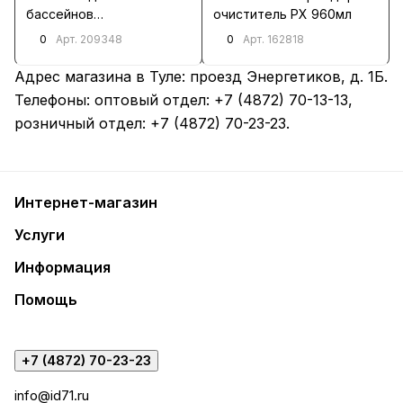
бассейнов
очиститель РХ 960мл
медленнорастворимые
0
0
Арт.
209348
Арт.
162818
Р3в1 1кг
Адрес магазина в Туле:
проезд Энергетиков, д. 1Б
.
Телефоны: оптовый отдел:
+7 (4872) 70-13-13
,
розничный отдел:
+7 (4872) 70-23-23
.
Интернет-магазин
Услуги
Информация
Помощь
+7 (4872) 70-23-23
info@id71.ru