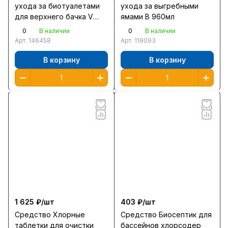
ухода за биотуалетами
ухода за выгребными
для верхнего бачка V
ямами В 960мл
960мл
0
0
В наличии
В наличии
Арт.
146458
Арт.
119093
В корзину
В корзину
1 625 ₽/
шт
403 ₽/
шт
Средство Хлорные
Средство Биосептик для
таблетки для очистки
бассейнов хлорсодер