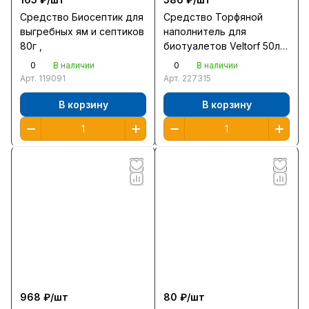
Средство Биосептик для
Средство Торфяной
выгребных ям и септиков
наполнитель для
80г ,
биотуалетов Veltorf 50л
/45624/
0
0
В наличии
В наличии
Арт.
119091
Арт.
227315
В корзину
В корзину
968 ₽/
шт
80 ₽/
шт