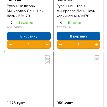
Рулонные шторы
Рулонные шторы
Миниролло День-Ночь
Миниролло День-Ночь
белый 52*170
коричневый 43*170
/400501052/
/400508043/
0
0
В наличии
В наличии
Арт.
240158
Арт.
240176
В корзину
В корзину
1 275 ₽/
шт
950 ₽/
шт