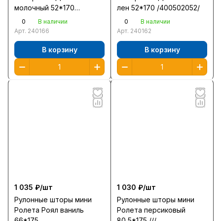
молочный 52*170
лен 52*170 /400502052/
/400503052/
0
0
В наличии
В наличии
Арт.
240166
Арт.
240162
В корзину
В корзину
1 035 ₽/
шт
1 030 ₽/
шт
Рулонные шторы мини
Рулонные шторы мини
Ролета Роял ваниль
Ролета персиковый
66*175
80,5*175 ///