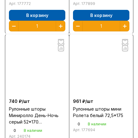
Арт.
177772
Арт.
177899
В корзину
В корзину
740 ₽/
шт
961 ₽/
шт
Рулонные шторы
Рулонные шторы мини
Миниролло День-Ночь
Ролета белый 72,5*175
серый 52*170
0
В наличии
/400507052/
Арт.
177694
0
В наличии
Арт.
240174