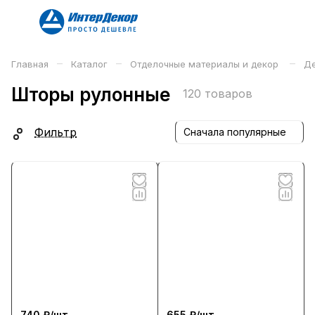
–
–
–
Главная
Каталог
Отделочные материалы и декор
Де
Шторы рулонные
120 товаров
Фильтр
Сначала популярные
740 ₽/
шт
655 ₽/
шт