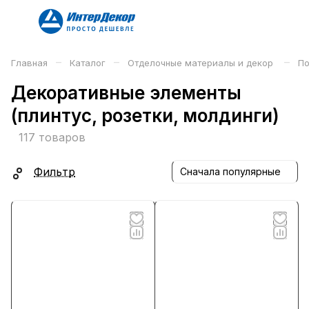
–
–
–
Главная
Каталог
Отделочные материалы и декор
По
Декоративные элементы
(плинтус, розетки, молдинги)
117 товаров
Фильтр
Сначала популярные