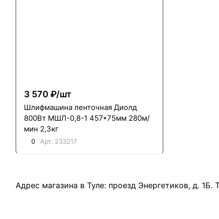
3 570 ₽/
шт
Шлифмашина ленточная Диолд
800Вт МШЛ-0,8-1 457*75мм 280м/
мин 2,3кг
0
Арт.
233217
Адрес магазина в Туле:
проезд Энергетиков, д. 1Б
.