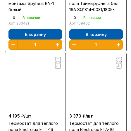
монтажа Spyheat BN-1
пола Таймыр/Онега бел
белый
16А SQ1814-0031/1805-
0060 (для внутрен.
0
0
В наличии
В наличии
монтажа)
Арт.
200421
Арт.
159402
В корзину
В корзину
4 195 ₽/
шт
3 370 ₽/
шт
Термостат для теплого
Термостат для теплого
пола Electrolux ETT-16
пола Electrolux ETA-16