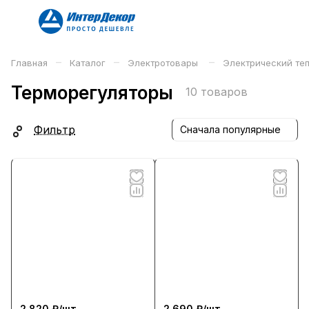
–
–
–
Главная
Каталог
Электротовары
Электрический те
Терморегуляторы
10 товаров
Фильтр
Сначала популярные
2 820 ₽/
шт
2 690 ₽/
шт