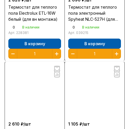
Термостат для теплого
Термостат для теплого
пола Electrolux ETL-16W
пола электронный
белый (для вн монтажа)
Spyheat NLC-527H (для
вн. монтажа с датчиком
0
0
В наличии
В наличии
темп.)
Арт.
228381
Арт.
039215
В корзину
В корзину
2 610 ₽/
шт
1 105 ₽/
шт