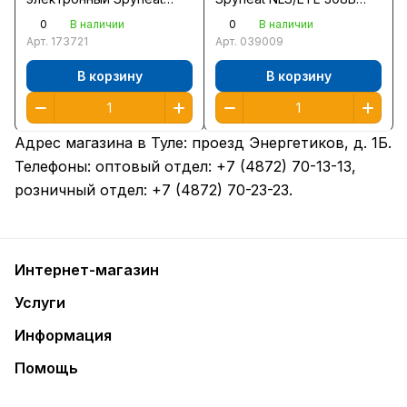
SDF-419В
(для внутрен. монтажа)
0
0
В наличии
В наличии
Арт.
173721
Арт.
039009
В корзину
В корзину
Адрес магазина в Туле:
проезд Энергетиков, д. 1Б
.
Телефоны: оптовый отдел:
+7 (4872) 70-13-13
,
розничный отдел:
+7 (4872) 70-23-23
.
Интернет-магазин
Услуги
Информация
Помощь