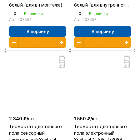
белый (для вн монтажа)
белый (для внутреннего
монтажа с датчиком
0
0
В наличии
В наличии
температуры)
Арт.
203554
Арт.
203557
В корзину
В корзину
2 340 ₽/
шт
1 550 ₽/
шт
Термостат для теплого
Термостат для теплого
пола сенсорный
пола электронный
электронный Spyheat
Spyheat NLS/ETL-308В