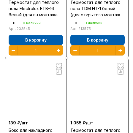
Термостат для теплого
Термостат для теплого
пола Electrolux ETB-16
пола TDM HT-1 белый
белый (для вн монтажа с
(для открытого монтажа)
датчиком темп)
SQ2503-0009
0
0
В наличии
В наличии
Арт.
203545
Арт.
213575
В корзину
В корзину
139 ₽/
шт
1 055 ₽/
шт
Бокс для накладного
Термостат для теплого