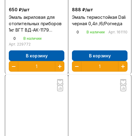
650 ₽/
шт
888 ₽/
шт
Эмаль акриловая для
Эмаль термостойкая Dali
отопительных приборов
черная 0,4л /6/Рогнеда
1кг ВГТ ВД-АК-1179
0
В наличии
Арт.
161110
супербелая
0
В наличии
полуглянцевая /6/
Арт.
229772
В корзину
В корзину