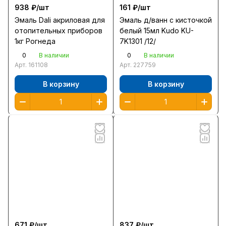
938 ₽/
шт
161 ₽/
шт
Эмаль Dali акриловая для
Эмаль д/ванн с кисточкой
отопительных приборов
белый 15мл Kudo KU-
1кг Рогнеда
7K1301 /12/
0
0
В наличии
В наличии
Арт.
161108
Арт.
227759
В корзину
В корзину
671 ₽/
шт
837 ₽/
шт