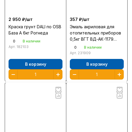
2 950 ₽/
шт
357 ₽/
шт
Краска грунт DALI по OSB
Эмаль акриловая для
База А 6кг Рогнеда
отопительных приборов
0,5кг ВГТ ВД-АК-1179
0
В наличии
супербелая
Арт.
182103
0
В наличии
полуглянцевая /6/
Арт.
231909
В корзину
В корзину