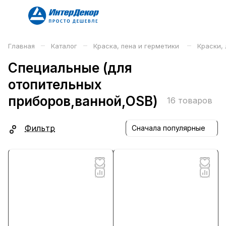
–
–
–
Главная
Каталог
Краска, пена и герметики
Краски, 
Специальные (для
отопительных
приборов,ванной,OSB)
16 товаров
Фильтр
Сначала популярные