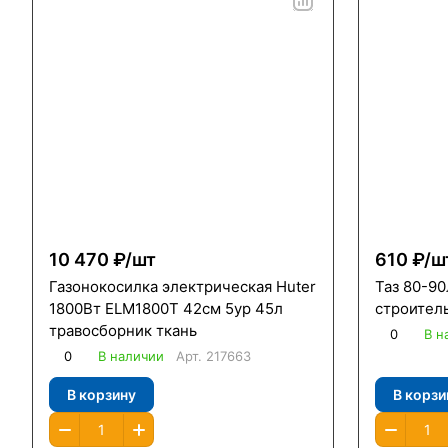
10 470 ₽/
шт
610 ₽/
ш
Газонокосилка электрическая Huter
Таз 80-9
1800Вт ELM1800Т 42см 5ур 45л
строител
травосборник ткань
0
В н
0
В наличии
Арт.
217663
В корзину
В корзи