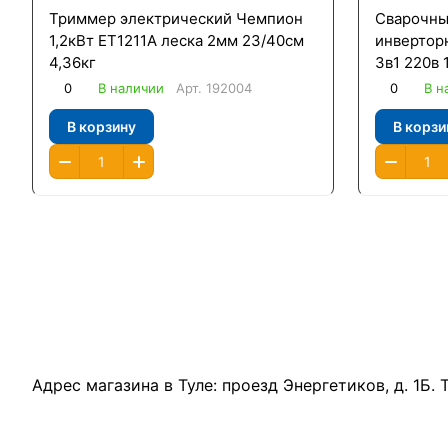
Триммер электрический Чемпион
Сварочны
1,2кВт ЕТ1211А леска 2мм 23/40см
инвертор
4,36кг
3в1 220в 
0
В наличии
Арт.
192004
0
В н
В корзину
В корзи
Адрес магазина в Туле:
проезд Энергетиков, д. 1Б
.