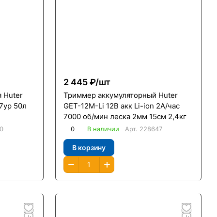
2 445 ₽/
шт
 Huter
Триммер аккумуляторный Huter
7ур 50л
GET-12М-Li 12В акк Li-ion 2А/час
7000 об/мин леска 2мм 15см 2,4кг
0
0
В наличии
Арт.
228647
В корзину