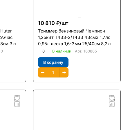
10 810 ₽/
шт
Huter
Триммер бензиновый Чемпион
2А/час
1,25кВт Т433-2/Т433 43см3 1,7лс
28см 3кг
0,95л леска 1,6-3мм 25/40см 8,2кг
40
0
В наличии
Арт.
160865
В корзину