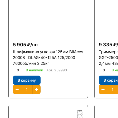
5 905 ₽/
шт
9 335 ₽
Шлифмашина угловая 125мм BifAces
Триммер 
2000Вт DLAG-40-125A 125/2000
GGT-2500Т
7600об/мин 2,25кг
2,4мм 43/
штанга
0
В наличии
Арт.
239993
0
В н
В корзину
В корзи