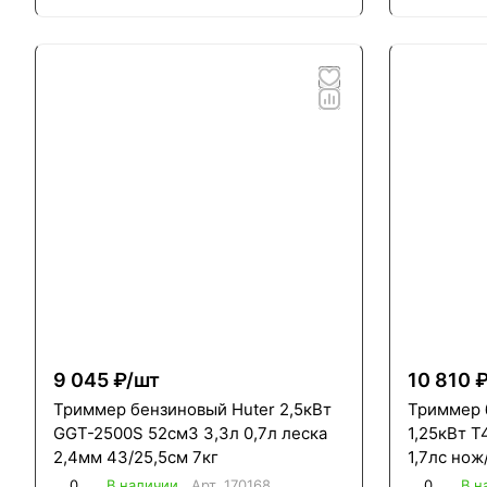
9 045 ₽/
шт
10 810 ₽
Триммер бензиновый Huter 2,5кВт
Триммер 
GGT-2500S 52см3 3,3л 0,7л леска
1,25кВт Т
2,4мм 43/25,5см 7кг
1,7лс нож
8кг нераз
0
В наличии
Арт.
170168
0
В н