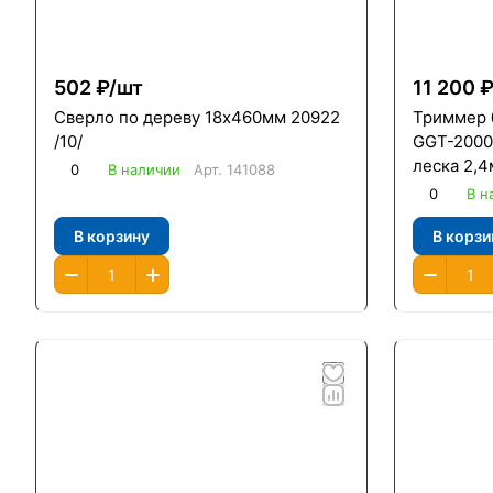
502 ₽/
шт
11 200 ₽
Сверло по дереву 18х460мм 20922
Триммер 
/10/
GGT-2000 
леска 2,4
0
В наличии
Арт.
141088
неразбор
0
В н
четырехт
В корзину
В корзи