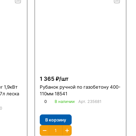
1 365 ₽/
шт
r 1,9кВт
Рубанок ручной по газобетону 400-
7л леска
110мм 18541
0
В наличии
Арт.
235681
0
В корзину