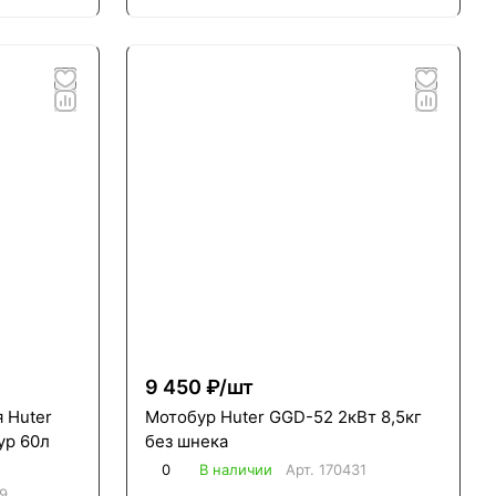
9 450 ₽/
шт
 Huter
Мотобур Huter GGD-52 2кВт 8,5кг
ур 60л
без шнека
0
В наличии
Арт.
170431
9