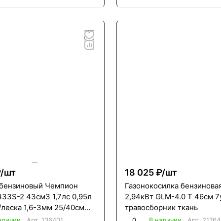
/
шт
18 025 ₽/
шт
бензиновый Чемпион
Газонокосилка бензиновая
433S-2 43см3 1,7лс 0,95л
2,94кВт GLM-4.0 T 46см 7
/леска 1,6-3мм 25/40см
травосборник ткань
борная штанга
аличии
Арт.
136401
0
В наличии
Арт.
21764