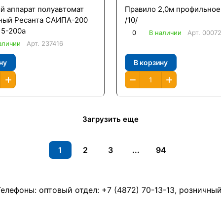
й аппарат полуавтомат
Правило 2,0м профильное
ный Ресанта САИПА-200
/10/
15-200а
0
В наличии
Арт.
0007
аличии
Арт.
237416
ну
В корзину
Загрузить еще
1
2
3
...
94
Телефоны: оптовый отдел:
+7 (4872) 70-13-13
, розничны