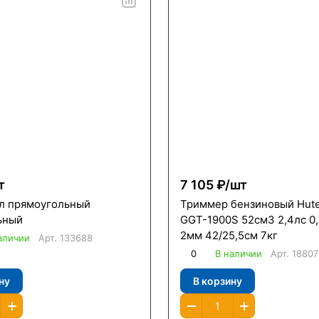
т
7 105 ₽/
шт
0л прямоугольный
Триммер бензиновый Hute
ьный
GGT-1900S 52см3 2,4лс 0,
2мм 42/25,5см 7кг
аличии
Арт.
133688
0
В наличии
Арт.
18807
ну
В корзину