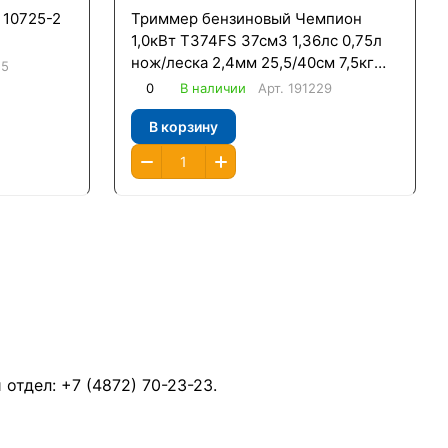
 10725-2
Триммер бензиновый Чемпион
1,0кВт Т374FS 37см3 1,36лс 0,75л
нож/леска 2,4мм 25,5/40см 7,5кг
25
четырехтактный
0
В наличии
Арт.
191229
В корзину
й отдел:
+7 (4872) 70-23-23
.