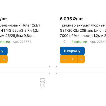
/
шт
6 035 ₽/
шт
бензиновый Huter 2кВт
Триммер аккумуляторный 
4T/4S 52см3 2,7л 1,2л
GET-20-2Li 20В акк Li-ion 
мм 46/25,5см 9,8кг
7000 об/мин леска 1,2мм 
ная штанга
аличии
Арт.
228664
0
В наличии
Арт.
2284
актный
ну
В корзину