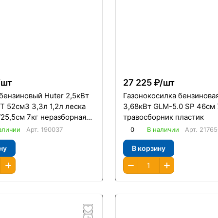
/
шт
27 225 ₽/
шт
бензиновый Huter 2,5кВт
Газонокосилка бензиновая
 52см3 3,3л 1,2л леска
3,68кВт GLM-5.0 SP 46см 
25,5см 7кг неразборная
травосборник пластик
аличии
Арт.
190037
0
В наличии
Арт.
21765
ну
В корзину