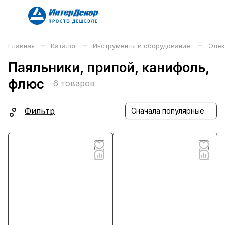
–
–
–
Главная
Каталог
Инструменты и оборудование
Элек
Паяльники, припой, канифоль,
флюс
6 товаров
Фильтр
Сначала популярные