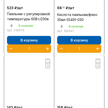
523 ₽/
шт
68
₽/
шт
.50
Паяльник с регулировкой
Кислота паяльная/флюс
температуры 60Вт/230в
30мл 55491-030
0
В наличии
0
В наличии
Арт.
235675
Арт.
169341
В корзину
В корзину
143 ₽/
шт
158 ₽/
шт