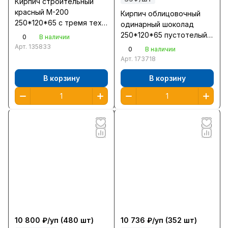
Кирпич строительный
красный М-200
Кирпич облицовочный
250*120*65 с тремя тех
одинарный шоколад
отверстиями
250*120*65 пустотелый
0
В наличии
пустотность 13%/Тула
по ГОСТ 530-2012
Арт.
135833
0
В наличии
Новомосковск/480/
Арт.
173718
В корзину
В корзину
10 800 ₽/
уп
(480 шт)
10 736 ₽/
уп
(352 шт)