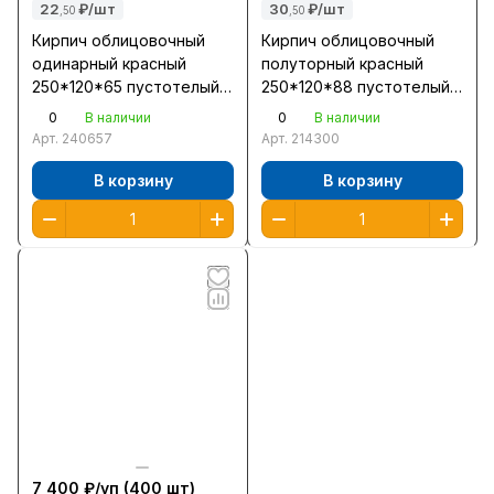
22
₽/шт
30
₽/шт
,50
,50
Кирпич облицовочный
Кирпич облицовочный
одинарный красный
полуторный красный
250*120*65 пустотелый
250*120*88 пустотелый
по ГОСТ 530-2012
по ГОСТ 530-2012
0
0
В наличии
В наличии
Воротынск/480/
Воротынск/352/
Арт.
240657
Арт.
214300
В корзину
В корзину
7 400 ₽/
уп
(400 шт)