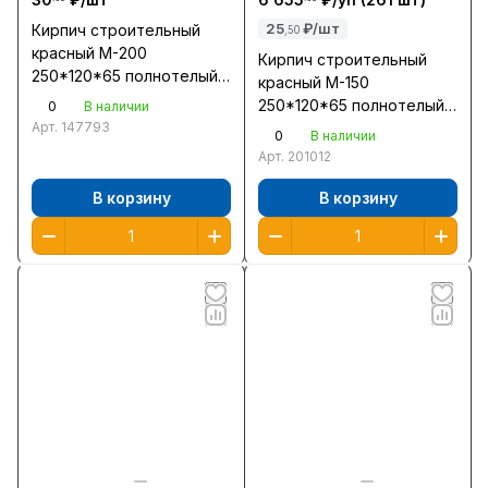
25
₽/шт
Кирпич строительный
,50
красный М-200
Кирпич строительный
250*120*65 полнотелый/
красный М-150
Тула/
250*120*65 полнотелый/
0
В наличии
Арт.
147793
Болохово/400//273/261
0
В наличии
Арт.
201012
В корзину
В корзину