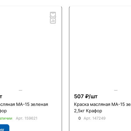
т
507 ₽/
шт
асляная МА-15 зеленая
Краска масляная МА-15 з
фор
2,5кг Крафор
аличии
Арт.
159621
0
Арт.
147249
ну