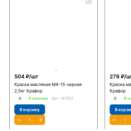
504 ₽/
шт
278 ₽/
ш
Краска масляная МА-15 черная
Краска ма
2,5кг Крафор
Крафор
0
В наличии
Арт.
147252
0
В н
В корзину
В корзи