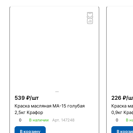
539 ₽/
шт
226 ₽/
ш
Краска масляная МА-15 голубая
Краска м
2,5кг Крафор
0,9кг Кра
0
В наличии
Арт.
147248
0
В н
В корзину
В корзи