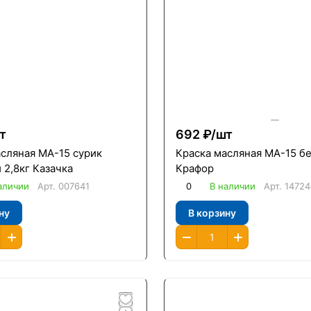
т
692 ₽/
шт
асляная МА-15 сурик
Краска масляная МА-15 бе
2,8кг Казачка
Крафор
аличии
Арт.
007641
0
В наличии
Арт.
14724
ну
В корзину