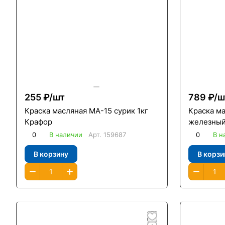
255 ₽/
шт
789 ₽/
ш
Краска масляная МА-15 сурик 1кг
Краска м
Крафор
железный 
0
В наличии
Арт.
159687
0
В н
В корзину
В корзи