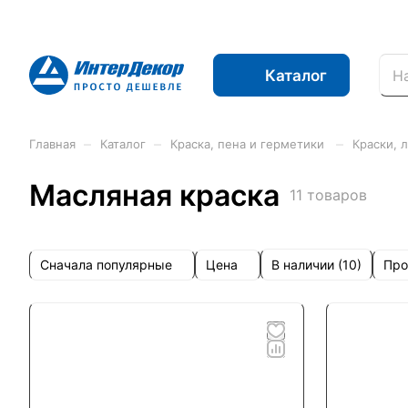
Каталог
–
–
–
Главная
Каталог
Краска, пена и герметики
Краски, 
Масляная краска
11 товаров
Сначала популярные
Цена
Про
В наличии (
10
)