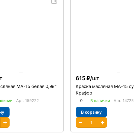
т
615 ₽/
шт
сляная МА-15 белая 0,9кг
Краска масляная МА-15 су
Крафор
аличии
Арт.
159222
0
В наличии
Арт.
14725
ну
В корзину