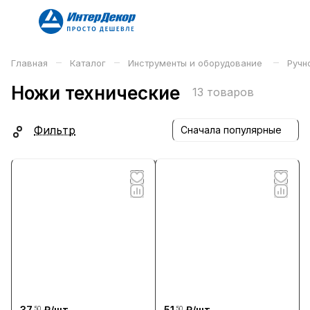
–
–
–
Главная
Каталог
Инструменты и оборудование
Ручн
Ножи технические
13 товаров
Фильтр
Сначала популярные
37
₽/
шт
51
₽/
шт
.50
.50