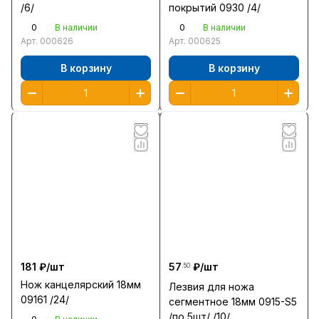
/6/
покрытий 0930 /4/
0
0
В наличии
В наличии
Арт.
000626
Арт.
000625
В корзину
В корзину
181 ₽/
шт
57
₽/
шт
.50
Нож канцелярский 18мм
Лезвия для ножа
09161 /24/
сегментное 18мм 0915-S5
/по 5шт/ /10/