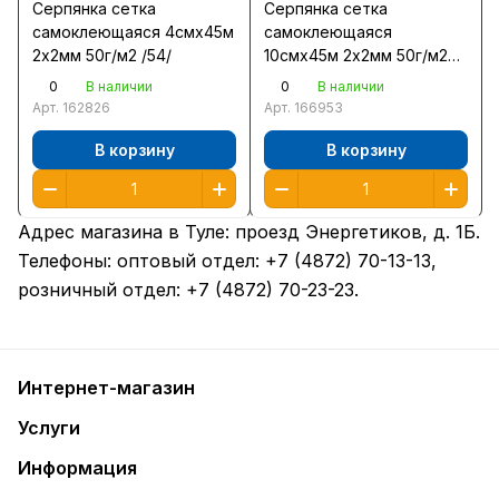
Серпянка сетка
Серпянка сетка
самоклеющаяся 4смх45м
самоклеющаяся
2х2мм 50г/м2 /54/
10смх45м 2х2мм 50г/м2
/25/
0
0
В наличии
В наличии
Арт.
162826
Арт.
166953
В корзину
В корзину
Адрес магазина в Туле:
проезд Энергетиков, д. 1Б
.
Телефоны: оптовый отдел:
+7 (4872) 70-13-13
,
розничный отдел:
+7 (4872) 70-23-23
.
Интернет-магазин
Услуги
Информация