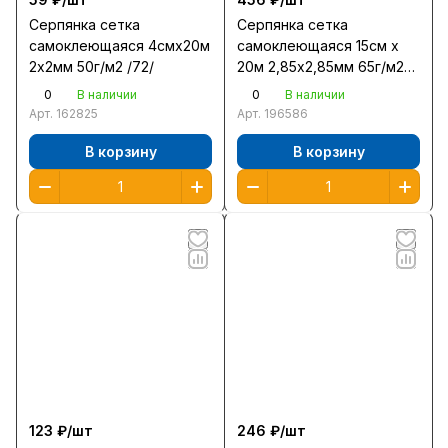
Серпянка сетка
Серпянка сетка
самоклеющаяся 4смх20м
самоклеющаяся 15см х
2х2мм 50г/м2 /72/
20м 2,85х2,85мм 65г/м2
/24/
0
0
В наличии
В наличии
Арт.
162825
Арт.
196586
В корзину
В корзину
123 ₽/
шт
246 ₽/
шт