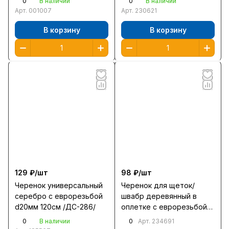
0
0
В наличии
В наличии
Арт.
001007
Арт.
230621
В корзину
В корзину
129 ₽/
шт
98 ₽/
шт
Черенок универсальный
Черенок для щеток/
серебро с еврорезьбой
швабр деревянный в
d20мм 120см /ДС-286/
оплетке с еврорезьбой
d20мм 120см /ДС-477/
0
0
В наличии
Арт.
234691