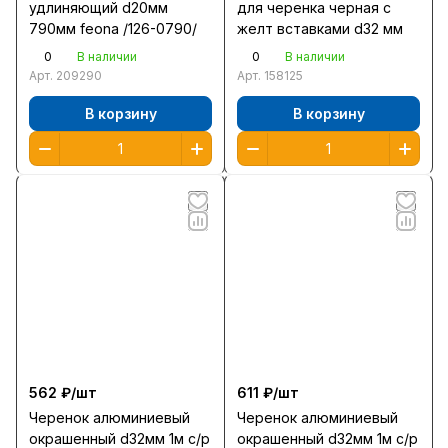
удлиняющий d20мм
для черенка черная с
790мм feona /126-0790/
желт вставками d32 мм
0
0
В наличии
В наличии
Арт.
209290
Арт.
158125
В корзину
В корзину
562 ₽/
шт
611 ₽/
шт
Черенок алюминиевый
Черенок алюминиевый
окрашенный d32мм 1м с/р
окрашенный d32мм 1м с/р