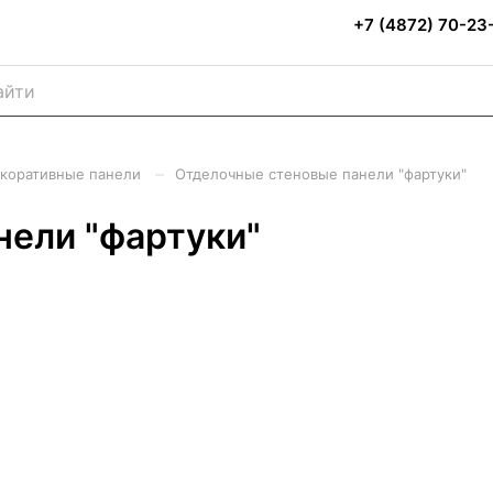
+7 (4872) 70-23
–
коративные панели
Отделочные стеновые панели "фартуки"
нели "фартуки"