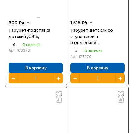
600 ₽/
шт
1 515 ₽/
шт
Табурет-подставка
Табурет детский со
детский /С415/
ступенькой и
отделением
0
В наличии
472*476*418мм /
Арт.
168378
0
В наличии
С12607/4312607/
Арт.
177476
В корзину
В корзину