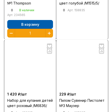
№1 Thompson
цвет голубой /М1515/5/
0
0
В наличии
Арт.
158835
Арт.
234565
В корзину
1 420 ₽/
шт
229 ₽/
шт
Набор для купания детей
Пилом Сувенир Пистолет
цвет розовый /М6836/
№3 Маузер