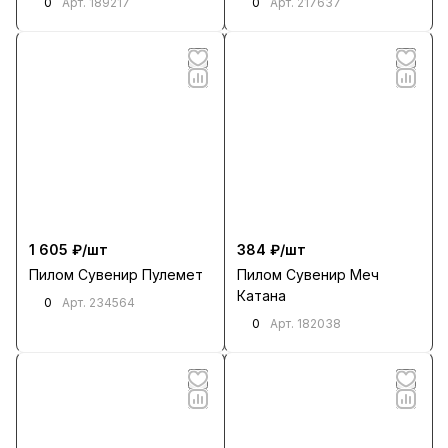
0
0
Арт.
189217
Арт.
217637
1 605 ₽/
шт
384 ₽/
шт
Пилом Сувенир Пулемет
Пилом Сувенир Меч
Катана
0
Арт.
234564
0
Арт.
182038