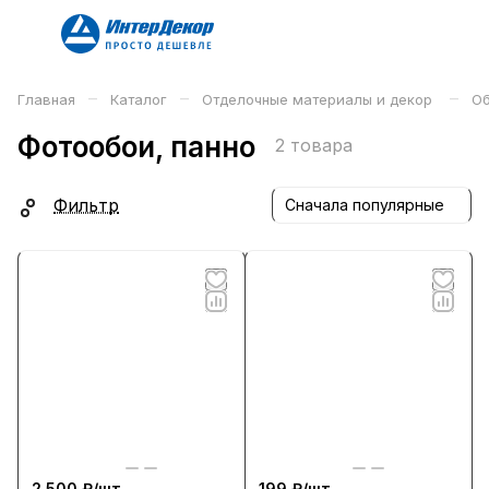
–
–
–
Главная
Каталог
Отделочные материалы и декор
Об
Фотообои, панно
2 товара
Фильтр
Сначала популярные
2 500 ₽/
шт
199 ₽/
шт