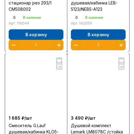
стационар рез 293/1
душевая/кабинка LEB-
СМ508002
5123/NEB5-А123
0
0
В наличии
В наличии
Арт.
116044
Арт.
142059
В корзину
В корзину
1 685 ₽/
шт
3 490 ₽/
шт
Смеситель G.Lauf
Душевой комплект
душевая/кабинка KLO5-
Lemark LM8078C /стойка