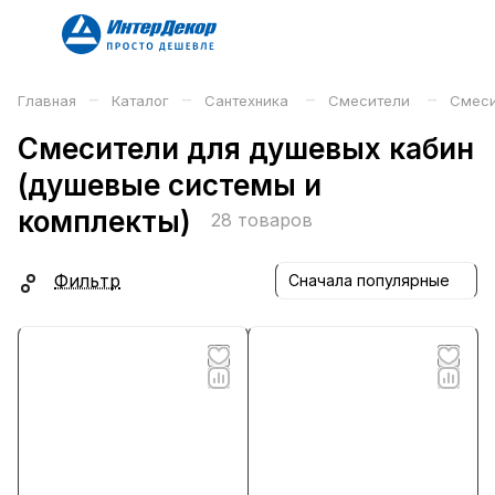
–
–
–
–
Главная
Каталог
Сантехника
Смесители
Смеси
Смесители для душевых кабин
(душевые системы и
комплекты)
28 товаров
Фильтр
Сначала популярные