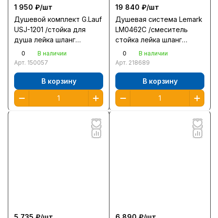
1 950 ₽/
шт
19 840 ₽/
шт
Душевой комплект G.Lauf
Душевая система Lemark
USJ-1201 /стойка для
LM0462C /смеситель
душа лейка шланг
стойка лейка шланг
мыльница/
мыльница/
0
0
В наличии
В наличии
Арт.
150057
Арт.
218689
В корзину
В корзину
5 735 ₽/
шт
6 890 ₽/
шт