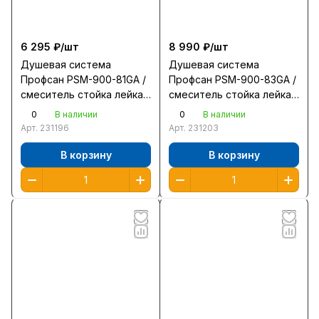
6 295 ₽/
шт
8 990 ₽/
шт
Душевая система
Душевая система
Профсан PSM-900-81GA /
Профсан PSM-900-83GA /
смеситель стойка лейка
смеситель стойка лейка
шланг/ графит
шланг/ графит
0
0
В наличии
В наличии
Арт.
231196
Арт.
231203
В корзину
В корзину