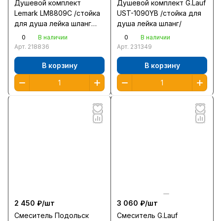
Душевой комплект
Душевой комплект G.Lauf
Lemark LM8809C /стойка
UST-1090YB /стойка для
для душа лейка шланг
душа лейка шланг/
мыльница/
0
0
В наличии
В наличии
Арт.
218836
Арт.
231349
В корзину
В корзину
2 450 ₽/
шт
3 060 ₽/
шт
Смеситель Подольск
Смеситель G.Lauf