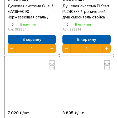
Душевая система G.Lauf
Душевая система PLStart
EZA16-A090
PL2403-7 /тропический
нержавеющая сталь /
душ смеситель стойка
смеситель стойка лейка
лейка шланг/ черный
0
0
В наличии
В наличии
шланг/
Арт.
183304
Арт.
233814
В корзину
В корзину
7 020 ₽/
шт
3 895 ₽/
шт