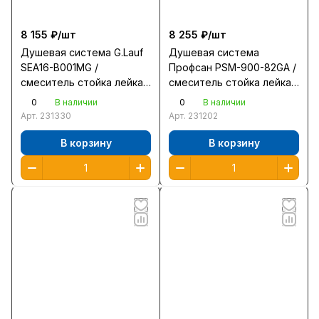
8 155 ₽/
шт
8 255 ₽/
шт
Душевая система G.Lauf
Душевая система
SEA16-B001MG /
Профсан PSM-900-82GA /
смеситель стойка лейка
смеситель стойка лейка
шланг/ темный графит
шланг/ графит
0
0
В наличии
В наличии
Арт.
231330
Арт.
231202
В корзину
В корзину