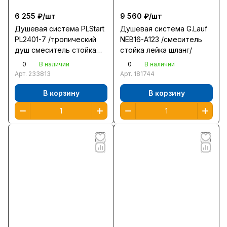
6 255 ₽/
шт
9 560 ₽/
шт
Душевая система PLStart
Душевая система G.Lauf
PL2401-7 /тропический
NEB16-A123 /смеситель
душ смеситель стойка
стойка лейка шланг/
лейка шланг/ черный
0
0
В наличии
В наличии
Арт.
233813
Арт.
181744
В корзину
В корзину