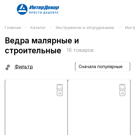
–
–
–
Главная
Каталог
Инструменты и оборудование
Инст
Ведра малярные и
строительные
16 товаров
Фильтр
Сначала популярные