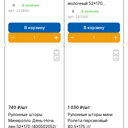
молочный 52*170
0
В наличии
/400503052/
Арт.
233880
0
В наличии
Арт.
240166
В корзину
В корзину
740 ₽/
шт
1 030 ₽/
шт
Рулонные шторы
Рулонные шторы мини
Миниролло День-Ночь
Ролета персиковый
лен 52*170 /400502052/
80,5*175 ///