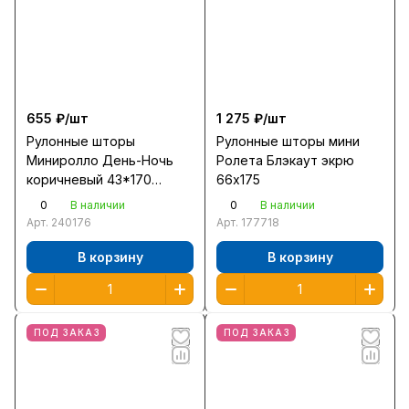
655 ₽/
шт
1 275 ₽/
шт
Рулонные шторы
Рулонные шторы мини
Миниролло День-Ночь
Ролета Блэкаут экрю
коричневый 43*170
66х175
/400508043/
0
0
В наличии
В наличии
Арт.
240176
Арт.
177718
В корзину
В корзину
ПОД ЗАКАЗ
ПОД ЗАКАЗ