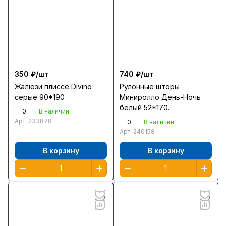
350 ₽/
шт
740 ₽/
шт
Жалюзи плиссе Divino
Рулонные шторы
серые 90*190
Миниролло День-Ночь
белый 52*170
0
В наличии
/400501052/
Арт.
233878
0
В наличии
Арт.
240158
В корзину
В корзину