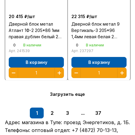
20 415 ₽/
шт
22 315 ₽/
шт
Дверной блок метал
Дверной блок метал 9
Атлант 1Ф-2 205*86 1мм
Вертикаль-3 205*96
правая дублин белый 2
1,4мм левая белая 2
замка
замка
0
0
В наличии
В наличии
Арт.
241539
Арт.
237297
В корзину
В корзину
Загрузить еще
1
2
3
...
37
Адрес магазина в Туле:
проезд Энергетиков, д. 1Б
.
Телефоны: оптовый отдел:
+7 (4872) 70-13-13
,