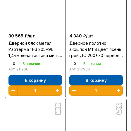
30 565 ₽/
шт
4 340 ₽/
шт
Дверной блок метал
Дверное полотно
Изотерма 11-3 205*96
экошпон М118 цвет ясень
1,4мм левая астана милки
грей ДО 200*70 черное
2 замка
стекло
0
0
В наличии
В наличии
Арт.
211966
Арт.
217966
В корзину
В корзину