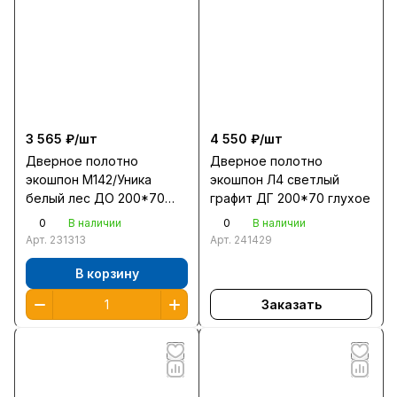
3 565 ₽/
шт
4 550 ₽/
шт
Дверное полотно
Дверное полотно
экошпон М142/Уника
экошпон Л4 светлый
белый лес ДО 200*70
графит ДГ 200*70 глухое
белое стекло
0
0
В наличии
В наличии
Арт.
231313
Арт.
241429
В корзину
Заказать