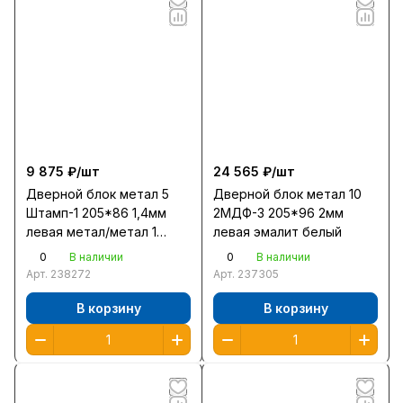
9 875 ₽/
шт
24 565 ₽/
шт
Дверной блок метал 5
Дверной блок метал 10
Штамп-1 205*86 1,4мм
2МДФ-3 205*96 2мм
левая метал/метал 1
левая эмалит белый
замок
0
0
В наличии
В наличии
Арт.
238272
Арт.
237305
В корзину
В корзину