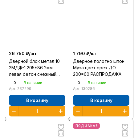
26 750 ₽/
шт
1 790 ₽/
шт
Дверной блок метал 10
Дверное полотно шпон
2МДФ-1 205*86 2мм
Муза цвет орех ДО
левая бетон снежный
200*60 РАСПРОДАЖА
зеркало фацет
0
0
В наличии
В наличии
Арт.
237299
Арт.
130286
В корзину
В корзину
ПОД ЗАКАЗ