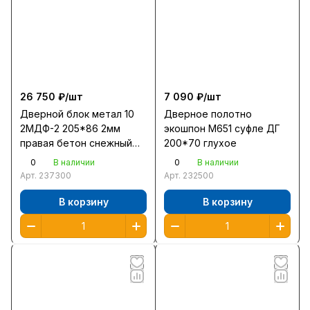
26 750 ₽/
шт
7 090 ₽/
шт
Дверной блок метал 10
Дверное полотно
2МДФ-2 205*86 2мм
экошпон М651 суфле ДГ
правая бетон снежный
200*70 глухое
зеркало фацет
0
0
В наличии
В наличии
Арт.
237300
Арт.
232500
В корзину
В корзину