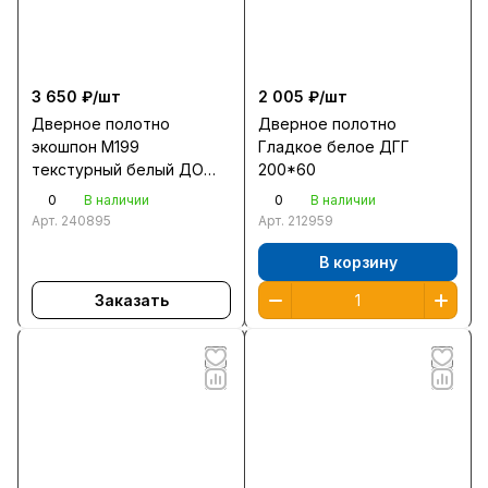
3 650 ₽/
шт
2 005 ₽/
шт
Дверное полотно
Дверное полотно
экошпон М199
Гладкое белое ДГГ
текстурный белый ДО
200*60
200*60 черное стекло
0
0
В наличии
В наличии
Арт.
240895
Арт.
212959
В корзину
Заказать