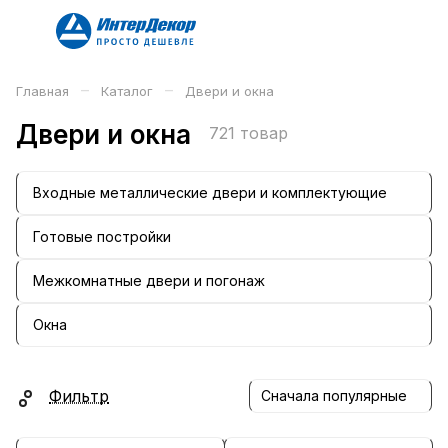
–
–
Главная
Каталог
Двери и окна
Двери и окна
721 товар
Входные металлические двери и комплектующие
Готовые постройки
Межкомнатные двери и погонаж
Окна
Фильтр
Сначала популярные