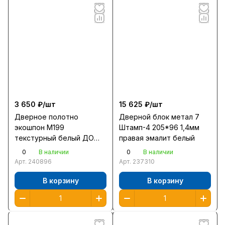
3 650 ₽/
шт
15 625 ₽/
шт
Дверное полотно
Дверной блок метал 7
экошпон М199
Штамп-4 205*96 1,4мм
текстурный белый ДО
правая эмалит белый
200*70 черное стекло
0
0
В наличии
В наличии
Арт.
240896
Арт.
237310
В корзину
В корзину