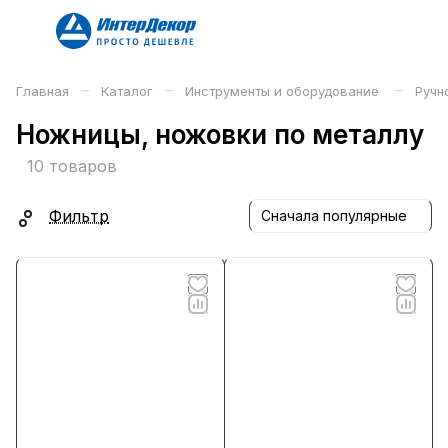
–
–
–
Главная
Каталог
Инструменты и оборудование
Ручн
Ножницы, ножовки по металлу
10 товаров
Фильтр
Сначала популярные