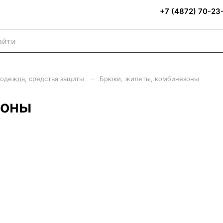
+7 (4872) 70-23
–
одежда, средства защиты
Брюки, жилеты, комбинезоны
зоны