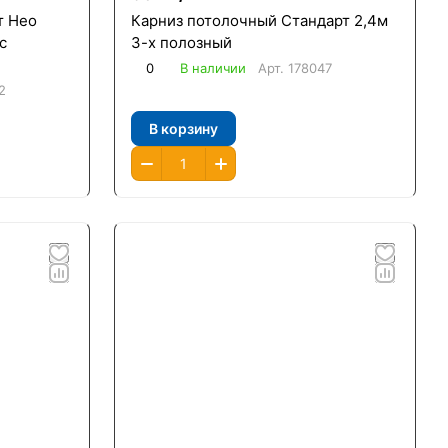
т Нео
Карниз потолочный Стандарт 2,4м
с
3-х полозный
0
В наличии
Арт.
178047
2
В корзину