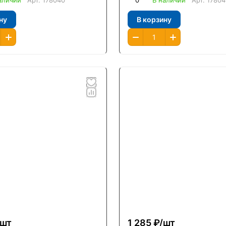
аличии
Арт.
178040
0
В наличии
Арт.
17804
ну
В корзину
шт
1 285 ₽/
шт