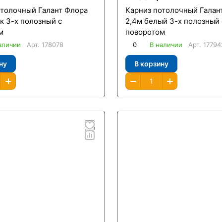
отолочный Галант Флора
Карниз потолочный Галан
к 3-х полозный с
2,4м белый 3-х полозный 
м
поворотом
аличии
Арт.
178078
0
В наличии
Арт.
17794
ну
В корзину