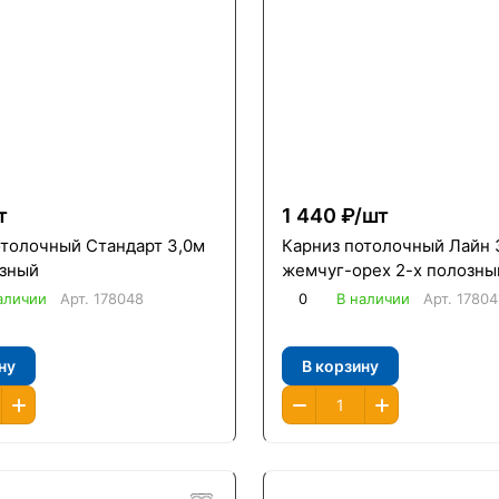
т
1 440 ₽/
шт
отолочный Стандарт 3,0м
Карниз потолочный Лайн 
озный
жемчуг-орех 2-х полозны
аличии
Арт.
178048
0
В наличии
Арт.
17804
ну
В корзину