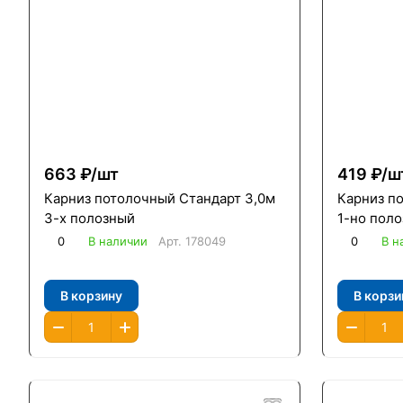
663 ₽/
шт
419 ₽/
ш
Карниз потолочный Стандарт 3,0м
Карниз п
3-х полозный
1-но пол
0
В наличии
Арт.
178049
0
В н
В корзину
В корзи