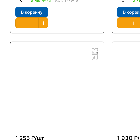
0
В наличии
Арт.
177948
0
В н
В корзину
В корзи
1 255 ₽/
шт
1 930 ₽/