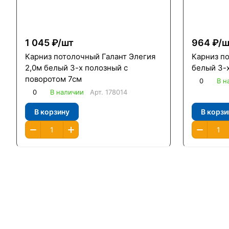
1 045 ₽/
шт
964 ₽/
ш
Карниз потолочный Галант Элегия
Карниз по
2,0м белый 3-х полозный с
белый 3-
поворотом 7см
0
В н
0
В наличии
Арт.
178014
В корзину
В корзи