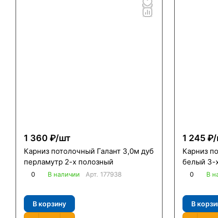
1 360 ₽/
шт
1 245 ₽/
Карниз потолочный Галант 3,0м дуб
Карниз п
перламутр 2-х полозный
белый 3-
0
В наличии
Арт.
177938
0
В н
В корзину
В корзи