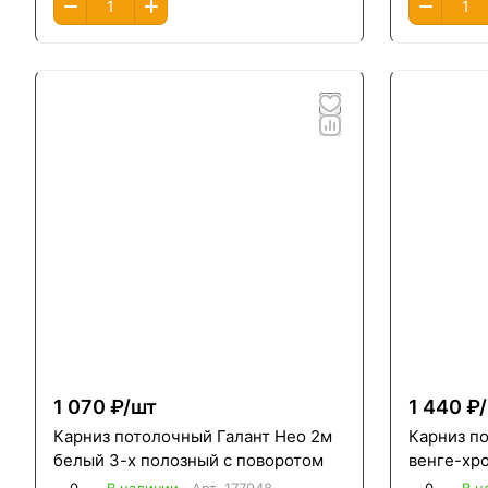
1 070 ₽/
шт
1 440 ₽/
Карниз потолочный Галант Нео 2м
Карниз п
белый 3-х полозный с поворотом
венге-хр