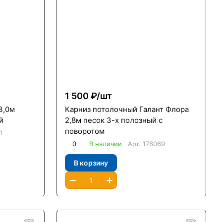
1 500 ₽/
шт
3,0м
Карниз потолочный Галант Флора
й
2,8м песок 3-х полозный с
поворотом
1
0
В наличии
Арт.
178069
В корзину