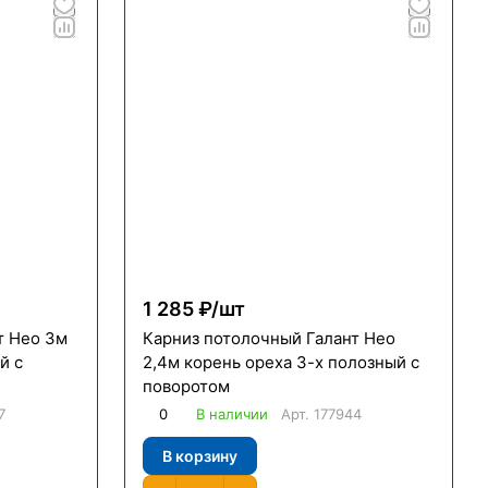
1 285 ₽/
шт
т Нео 3м
Карниз потолочный Галант Нео
й с
2,4м корень ореха 3-х полозный с
поворотом
7
0
В наличии
Арт.
177944
В корзину