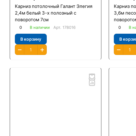
Карниз потолочный Галант Элегия
Карниз п
2,4м белый 3-х полозный с
3,6м песо
поворотом 7см
поворото
0
В наличии
Арт.
178016
0
В н
В корзину
В корзи