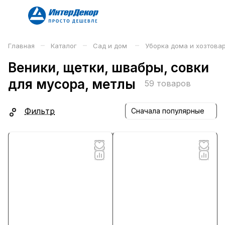
–
–
–
Главная
Каталог
Сад и дом
Уборка дома и хозтова
Веники, щетки, швабры, совки
для мусора, метлы
59 товаров
Фильтр
Сначала популярные