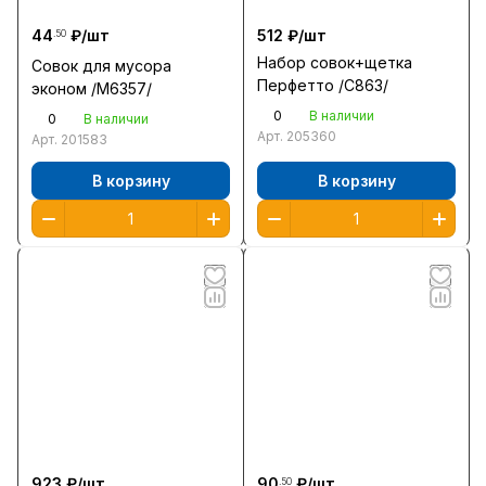
44
₽/
шт
512 ₽/
шт
.50
Набор совок+щетка
Совок для мусора
Перфетто /С863/
эконом /М6357/
0
В наличии
0
В наличии
Арт.
205360
Арт.
201583
В корзину
В корзину
923 ₽/
шт
90
₽/
шт
.50