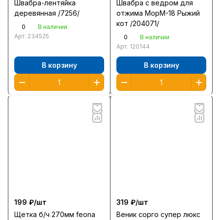
Швабра-лентяйка
Швабра с ведром для
деревянная /7256/
отжима MopM-18 Рыжий
кот /204071/
0
В наличии
Арт.
234525
0
В наличии
Арт.
120144
В корзину
В корзину
199 ₽/
шт
319 ₽/
шт
Щетка б/ч 270мм feona
Веник сорго супер люкс