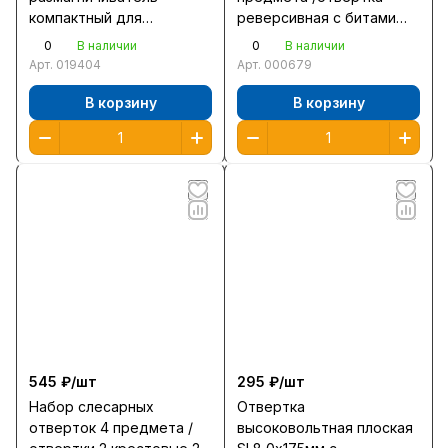
компактный для
реверсивная с битами
отверток и бит
торцевыми головками и
0
0
В наличии
В наличии
25999/56560
сверлами/25556-Н43 /24/
Арт.
019404
Арт.
000679
В корзину
В корзину
545 ₽/
шт
295 ₽/
шт
Набор слесарных
Отвертка
отверток 4 предмета /
высоковольтная плоская