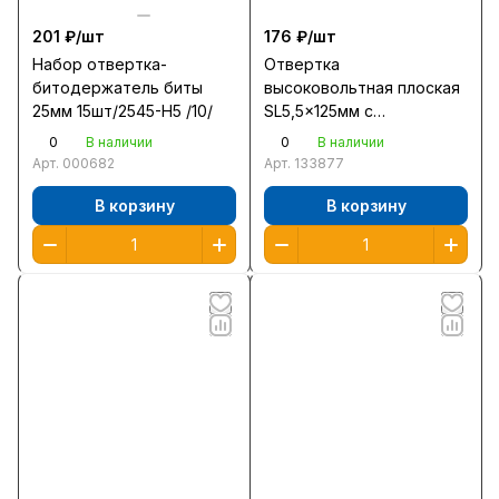
201 ₽/
шт
176 ₽/
шт
Набор отвертка-
Отвертка
битодержатель биты
высоковольтная плоская
25мм 15шт/2545-Н5 /10/
SL5,5x125мм с
трехкомпонентной
0
0
В наличии
В наличии
рукояткой 25261-5,5-125
Арт.
000682
Арт.
133877
/12/
В корзину
В корзину