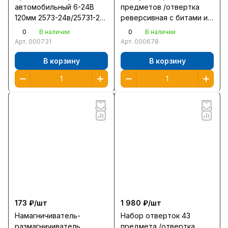
автомобильный 6-24В
предметов /отвертка
120мм 2573-24в/25731-24
реверсивная с битами и
/20/
торцевыми
0
0
В наличии
В наличии
головками/25556-Н29 /24/
Арт.
000731
Арт.
000678
В корзину
В корзину
173 ₽/
шт
1 980 ₽/
шт
Намагничиватель-
Набор отверток 43
размагничиватель
предмета /отвертка