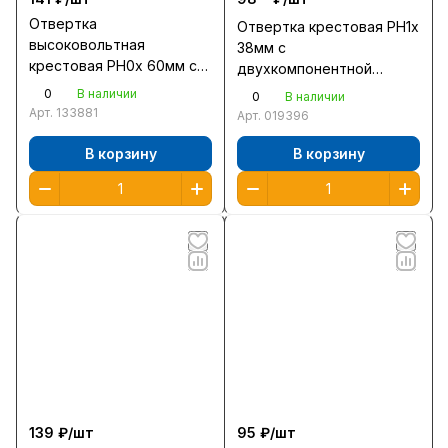
Отвертка
Отвертка крестовая PH1x
высоковольтная
38мм с
крестовая PH0x 60мм с
двухкомпонентной
трехкомпонентной
рукояткой/2510-38-1 /12/
0
В наличии
0
В наличии
рукояткой/25262-0-060
Арт.
133881
Арт.
019396
/12/
В корзину
В корзину
139 ₽/
шт
95 ₽/
шт