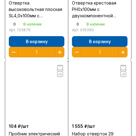
Отвертка
Отвертка крестовая
высоковольтная плоская
PH0x100мм с
SL4,0x100мм с
двухкомпонентной
трехкомпонентной
рукояткой/2510-0-
0
0
В наличии
В наличии
рукояткой 25261-4,0-100
10/25062-0-100 /12/
Арт.
133876
Арт.
019390
/12/
В корзину
В корзину
104 ₽/
шт
1 555 ₽/
шт
Пробник электрический
Набор отверток 29