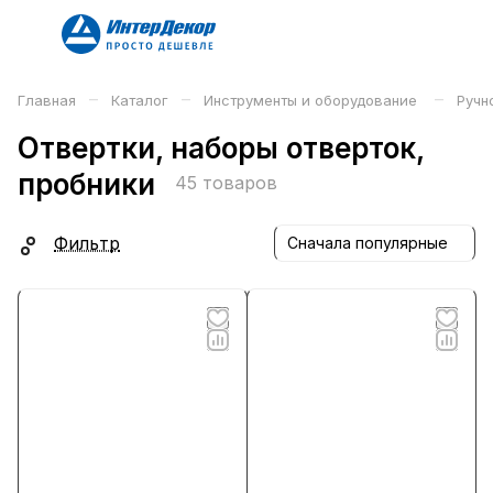
–
–
–
Главная
Каталог
Инструменты и оборудование
Ручн
Отвертки, наборы отверток,
пробники
45 товаров
Фильтр
Сначала популярные