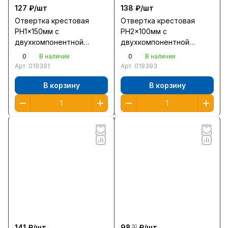
127 ₽/
шт
138 ₽/
шт
Отвертка крестовая
Отвертка крестовая
PH1x150мм с
PH2x100мм с
двухкомпонентной
двухкомпонентной
рукояткой/2510-1-
рукояткой/2510-2-
0
0
В наличии
В наличии
15/25062-1-150 /12/
10/25062-2-100 /12/
Арт.
019391
Арт.
019393
В корзину
В корзину
141 ₽/
шт
98
₽/
шт
.50