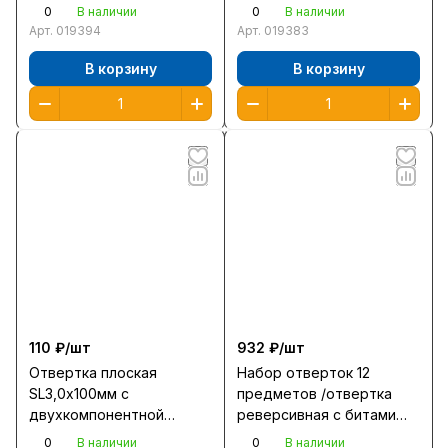
рукояткой/2510-2-
рукояткой/2509-06-10
0
0
В наличии
В наличии
15/25062-2-150 /12/
/12/39773
Арт.
019394
Арт.
019383
В корзину
В корзину
110 ₽/
шт
932 ₽/
шт
Отвертка плоская
Набор отверток 12
SL3,0x100мм с
предметов /отвертка
двухкомпонентной
реверсивная с битами
рукояткой 25061-3,0-100
Sturm 1040-19-6
0
0
В наличии
В наличии