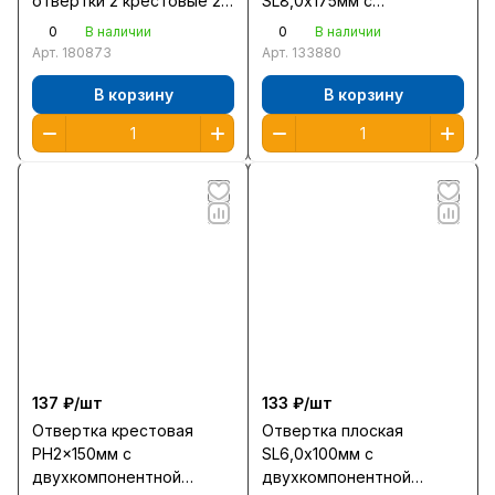
отвертки 2 крестовые 2
SL8,0x175мм с
плоские/25065-H4 /10шт/
трехкомпонентной
0
0
В наличии
В наличии
рукояткой 25261-8,0-175
Арт.
180873
Арт.
133880
/12/
В корзину
В корзину
137 ₽/
шт
133 ₽/
шт
Отвертка крестовая
Отвертка плоская
PH2x150мм с
SL6,0x100мм с
двухкомпонентной
двухкомпонентной