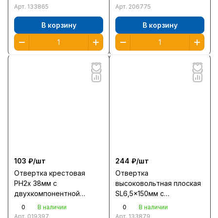
/12/1/
Арт.
133865
Арт.
206775
В корзину
В корзину
103 ₽/
шт
244 ₽/
шт
Отвертка крестовая
Отвертка
PH2x 38мм с
высоковольтная плоская
двухкомпонентной
SL6,5x150мм с
рукояткой/2510-38-2 /12/
трехкомпонентной
0
0
В наличии
В наличии
рукояткой 25261-6,5-150
Арт.
019397
Арт.
133879