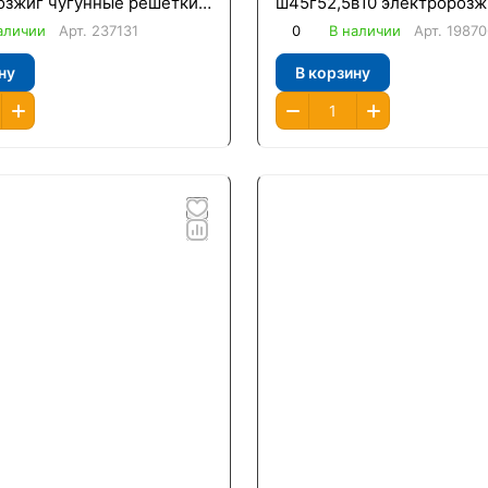
озжиг чугунные решетки
ш45г52,5в10 электророзж
оль
чугунные решетки газконт
аличии
Арт.
237131
0
В наличии
Арт.
19870
Гефест/
ну
В корзину