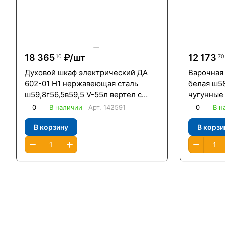
18 365
₽/
шт
12 173
.10
.70
Духовой шкаф электрический ДА
Варочная
602-01 Н1 нержавеющая сталь
белая ш5
ш59,8г56,5в59,5 V-55л вертел с
чугунные
электроприводом таймер /Гефест/
/Oasis/
0
В наличии
Арт.
142591
0
В н
В корзину
В корзи