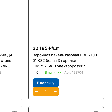
20 185 ₽/
шт
кий ДА
Варочная панель газовая ПВГ 2100-
 сталь
01 К32 белая 3 горелки
риль
ш45г52,5в10 электророзжиг
чугунные решетки газконтроль /
8
0
В наличии
Арт.
198704
Гефест/
В корзину