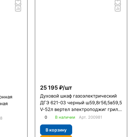
25 195 ₽/
шт
Духовой шкаф газоэлектрический
онная
ДГЭ 621-03 черный ш59,8г56,5в59,5
рная
V-52л вертел электроподжиг гриль
электрический газ-контроль
0
В наличии
Арт.
200981
48
духовки /Гефест/
В корзину