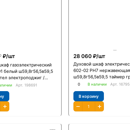
₽/
шт
28 060 ₽/
шт
0
Духовой шкаф электричес
шкаф газоэлектрический
602-02 РН7 нержавеющая
1 белый ш59,8г56,5в59,5
ш59,8г56,5в59,5 таймер г
тел электроподжиг /
вертел /Гефест/
0
В наличии
Арт.
16795
аличии
Арт.
198691
ну
В корзину