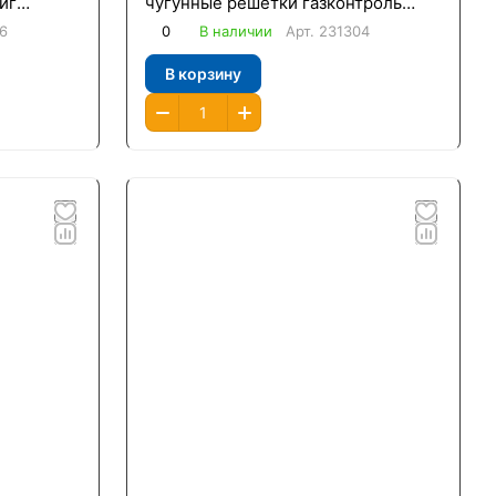
иг
чугунные решетки газконтроль
роль /
/Oasis/
6
0
В наличии
Арт.
231304
В корзину