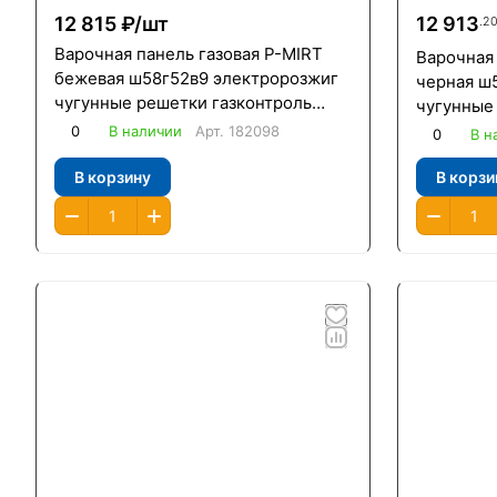
12 815 ₽/
шт
12 913
.2
Варочная панель газовая P-MIRT
Варочная
бежевая ш58г52в9 электророзжиг
черная ш
чугунные решетки газконтроль
чугунные
/Oasis/
WOK-конфо
0
В наличии
Арт.
182098
0
В н
В корзину
В корзи