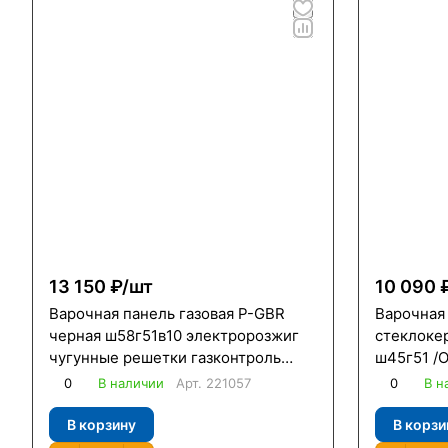
13 150 ₽/
шт
10 090 
Варочная панель газовая P-GBR
Варочная
черная ш58г51в10 электророзжиг
стеклоке
чугунные решетки газконтроль
ш45г51 /O
/Oasis/
0
В наличии
Арт.
221057
0
В н
В корзину
В корзи