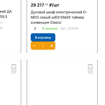
29 217
₽/
шт
.90
кий ДА
Духовой шкаф электрический D-
59,5
MDG серый ш60г56в56 таймер
конвекция /Oasis/
а
58
0
В наличии
Арт.
221054
В корзину