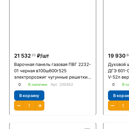
21 532
₽/
шт
19 930
.20
.8
Варочная панель газовая ПВГ 2232-
Духовой 
01 черная в100ш600г525
ДГЭ 601-0
электророзжиг чугунные решетки
V-52л вер
газконтроль
Гефест/
0
В наличии
Арт.
200452
0
В н
В корзину
В корзи