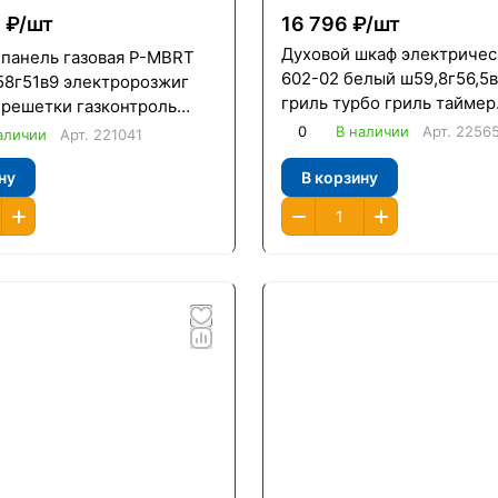
₽/
шт
16 796 ₽/
шт
0
Духовой шкаф электричес
 панель газовая P-MBRT
602-02 белый ш59,8г56,5в
58г51в9 электророзжиг
гриль турбо гриль таймер
 решетки газконтроль
сенсорный /Гефест/ Уценк
рка /Oasis/
0
В наличии
Арт.
2256
аличии
Арт.
221041
ну
В корзину