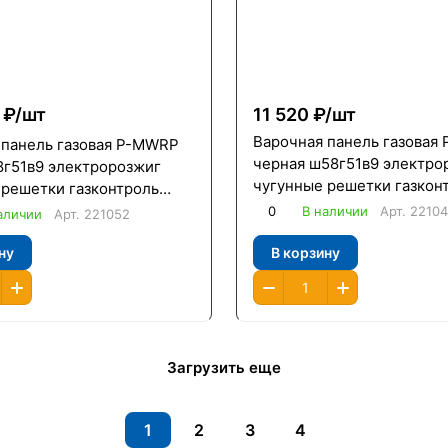
₽/
шт
11 520 ₽/
шт
Варочная панель газовая
 панель газовая P-MWRP
черная ш58г51в9 электро
8г51в9 электророзжиг
чугунные решетки газкон
 решетки газконтроль
/Oasis/
0
В наличии
Арт.
2210
аличии
Арт.
221052
ну
В корзину
Загрузить еще
1
2
3
4