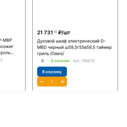
21 731
₽/
шт
.10
 P-MBP
Духовой шкаф электрический D-
розжиг
MBD черный ш59,5г55в59,5 таймер
троль
гриль /Oasis/
43
0
В наличии
Арт.
188870
В корзину