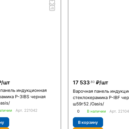
₽/
шт
17 533
₽/
шт
.80
 панель индукционная
Варочная панель индукци
рамика P-3IBS черная
стеклокерамика P-IBF че
asis/
ш59г52 /Oasis/
аличии
Арт.
221042
0
В наличии
Арт.
2210
ну
В корзину