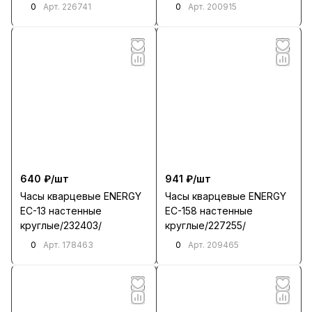
0
0
Арт.
226741
Арт.
200915
640 ₽/
шт
941 ₽/
шт
Часы кварцевые ENERGY
Часы кварцевые ENERGY
EC-13 настенные
EC-158 настенные
круглые/232403/
круглые/227255/
0
0
Арт.
178463
Арт.
209465