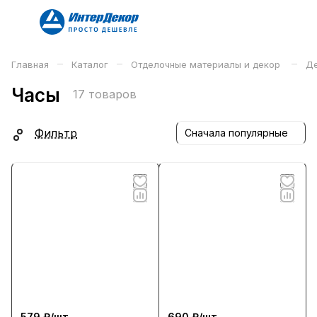
–
–
–
Главная
Каталог
Отделочные материалы и декор
Де
Часы
17 товаров
Фильтр
Сначала популярные
579 ₽/
шт
690 ₽/
шт