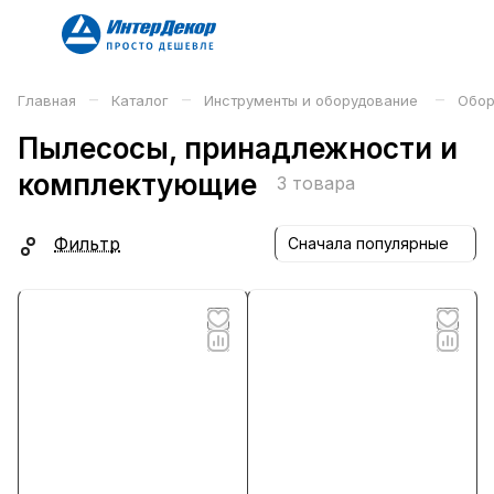
–
–
–
Главная
Каталог
Инструменты и оборудование
Обор
Пылесосы, принадлежности и
комплектующие
3 товара
Фильтр
Сначала популярные