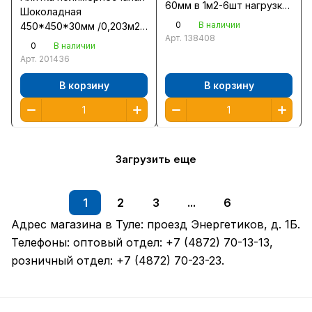
60мм в 1м2-6шт нагрузка
Шоколадная
200тн/м2
0
В наличии
450*450*30мм /0,203м2
Арт.
138408
шт/
0
В наличии
Арт.
201436
В корзину
В корзину
Загрузить еще
1
2
3
...
6
Адрес магазина в Туле:
проезд Энергетиков, д. 1Б
.
Телефоны: оптовый отдел:
+7 (4872) 70-13-13
,
розничный отдел:
+7 (4872) 70-23-23
.