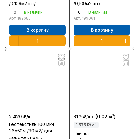
/0,109м2 шт/
/0,109м2 шт/
0
0
В наличии
В наличии
Арт.
182685
Арт.
199061
В корзину
В корзину
2 420 ₽/
шт
31
₽/
шт
(0,02 м²)
.50
Геотекстиль 100 мкн
1 575 ₽/м²
1,6*50м /80 м2/ для
Плитка
дорожек под