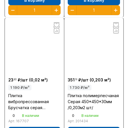
В корзину
В корзину
23
₽/
шт
(0,02 м²)
351
₽/
шт
(0,203 м²)
.80
.19
1 190 ₽/м²
1 730 ₽/м²
Плитка
Плитка полимерпесчаная
вибропрессованная
Серая 450*450*30мм
Брусчатка серая
/0,203м2 шт/
200*100*40мм /0,02м2
0
0
В наличии
В наличии
шт/Тула
Арт.
167707
Арт.
201434