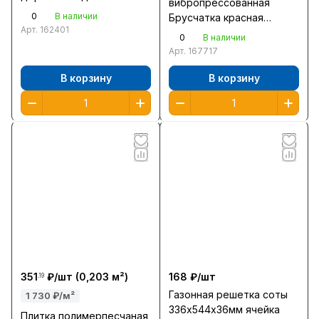
вибропрессованная
тротуарную плитку
0
В наличии
Брусчатка красная
Арт.
162401
200*100*60мм /0,02м2
0
В наличии
шт/Тула
Арт.
167717
В корзину
В корзину
351
₽/
шт
(0,203 м²)
168 ₽/
шт
.19
Газонная решетка соты
1 730 ₽/м²
336х544х36мм ячейка
Плитка полимерпесчаная