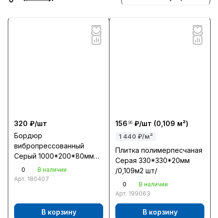
320 ₽/
шт
156
₽/
шт
(0,109 м²)
.96
Бордюр
1 440 ₽/м²
вибропрессованный
Плитка полимерпесчаная
Серый 1000*200*80мм
Серая 330*330*20мм
Орел
0
В наличии
/0,109м2 шт/
Арт.
180407
0
В наличии
Арт.
199063
В корзину
В корзину