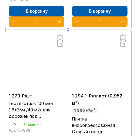
В корзину
В корзину
1 270 ₽/
шт
1 294
₽/
пласт
(0,952
.72
м²)
Геотекстиль 100 мкн
1,6*25м /40 м2/ для
1 360 ₽/м²
дорожек под
Плитка
тротуарную плитку
0
В наличии
вибропрессованная
Арт.
124889
Старый город