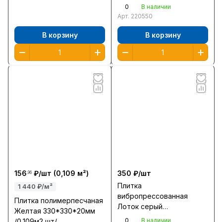
коричневый
0
В наличии
120*180,120*120,120*90*40мм
Арт.
220550
Тула
В корзину
В корзину
156
₽/
шт
(0,109 м²)
350 ₽/
шт
.96
Плитка
1 440 ₽/м²
вибропрессованная
Плитка полимерпесчаная
Лоток серый
Желтая 330*330*20мм
500*200*70мм Тула
0
В наличии
/0,109м2 шт/