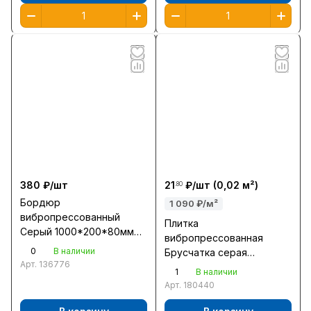
380 ₽/
шт
21
₽/
шт
(0,02 м²)
.80
Бордюр
1 090 ₽/м²
вибропрессованный
Плитка
Серый 1000*200*80мм
вибропрессованная
Тула
0
В наличии
Брусчатка серая
Арт.
136776
200*100*40мм /0,02м2
1
В наличии
шт/ Орел
Арт.
180440