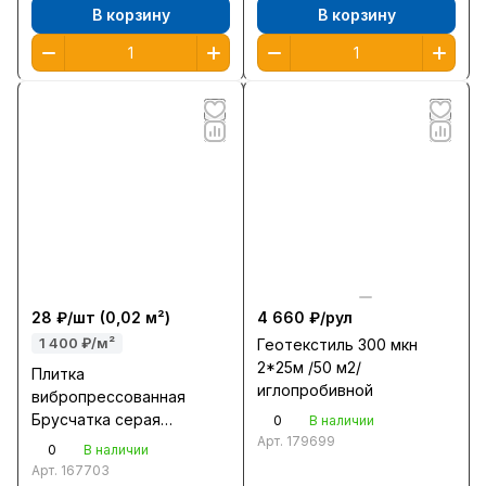
В корзину
В корзину
28 ₽/
шт
(0,02 м²)
4 660 ₽/
рул
1 400 ₽/м²
Геотекстиль 300 мкн
2*25м /50 м2/
Плитка
иглопробивной
вибропрессованная
Брусчатка серая
0
В наличии
200*100*60мм /0,02м2
Арт.
179699
0
В наличии
шт/Тула
Арт.
167703