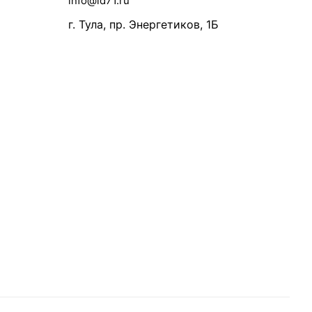
info@id71.ru
г. Тула, пр. Энергетиков, 1Б