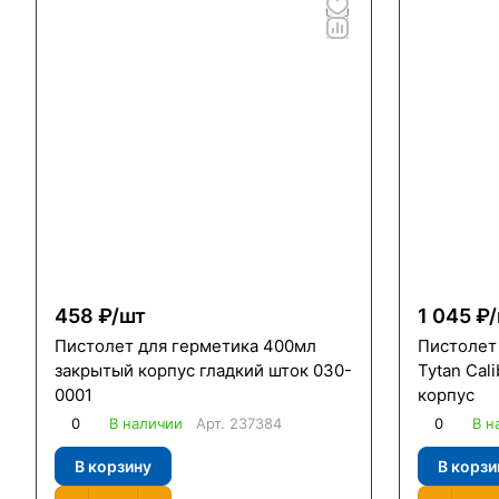
458 ₽/
шт
1 045 ₽/
Пистолет для герметика 400мл
Пистолет
закрытый корпус гладкий шток 030-
Tytan Cal
0001
корпус
0
В наличии
Арт.
237384
0
В н
В корзину
В корзи