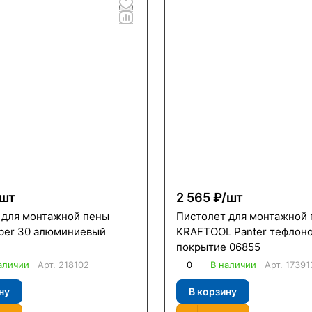
шт
2 565 ₽/
шт
 для монтажной пены
Пистолет для монтажной
iber 30 алюминиевый
KRAFTOOL Panter тефлон
покрытие 06855
аличии
Арт.
218102
0
В наличии
Арт.
17391
ну
В корзину