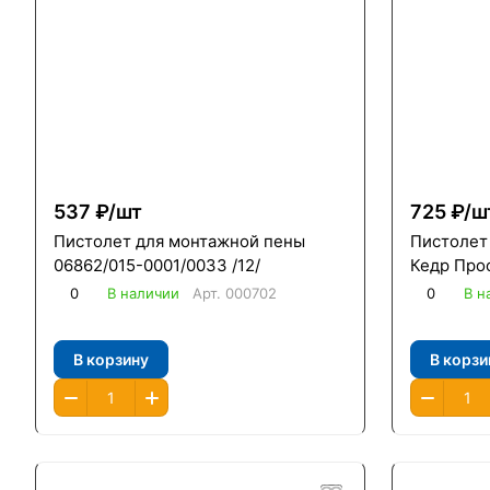
537 ₽/
шт
725 ₽/
ш
Пистолет для монтажной пены
Пистолет
06862/015-0001/0033 /12/
Кедр Проф
0
В наличии
Арт.
000702
0
В н
В корзину
В корзи