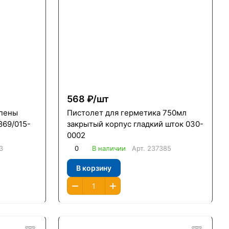
568 ₽/
шт
 пены
Пистолет для герметика 750мл
869/015-
закрытый корпус гладкий шток 030-
0002
3
0
В наличии
Арт.
237385
В корзину