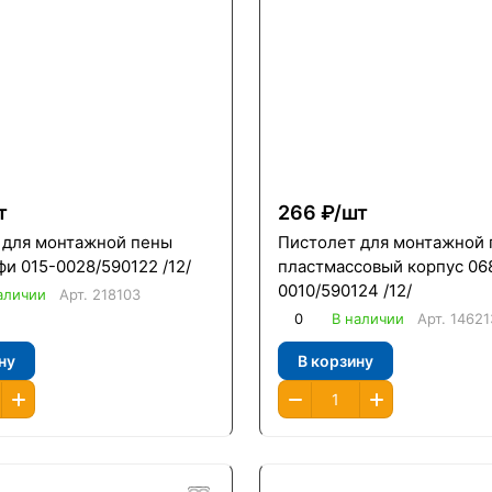
т
266 ₽/
шт
 для монтажной пены
Пистолет для монтажной
и 015-0028/590122 /12/
пластмассовый корпус 06
0010/590124 /12/
аличии
Арт.
218103
0
В наличии
Арт.
14621
ну
В корзину