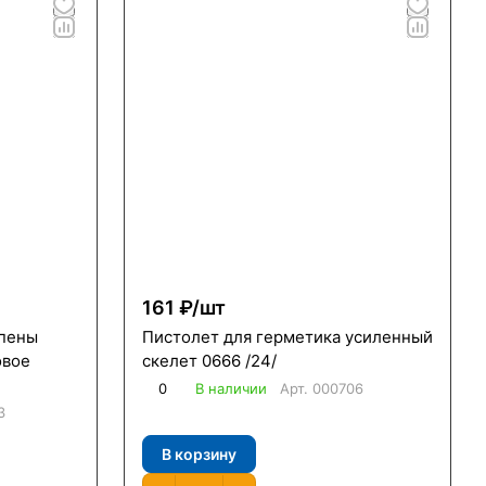
161 ₽/
шт
 пены
Пистолет для герметика усиленный
овое
скелет 0666 /24/
0
В наличии
Арт.
000706
3
В корзину