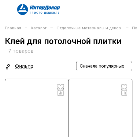
–
–
–
Главная
Каталог
Отделочные материалы и декор
По
Клей для потолочной плитки
7 товаров
Фильтр
Сначала популярные