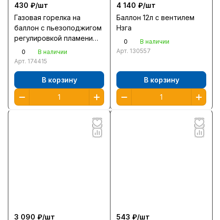
430 ₽/
шт
4 140 ₽/
шт
Газовая горелка на
Баллон 12л с вентилем
баллон с пьезоподжигом
Нзга
регулировкой пламени
0
В наличии
цанговое соединение
Арт.
130557
0
В наличии
55584
Арт.
174415
В корзину
В корзину
3 090 ₽/
шт
543 ₽/
шт