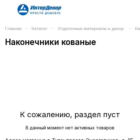
–
–
–
Главная
Каталог
Отделочные материалы и декор
Ка
Наконечники кованые
К сожалению, раздел пуст
В данный момент нет активных товаров