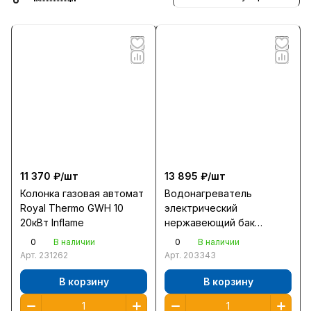
11 370 ₽/
шт
13 895 ₽/
шт
Колонка газовая автомат
Водонагреватель
Royal Thermo GWH 10
электрический
20кВт Inflame
нержавеющий бак
плоский 80л Ballu BWH/S
0
0
В наличии
В наличии
80 Rodon 2,0кВт нагр 3ч
Арт.
231262
Арт.
203343
ш56в89г35
В корзину
В корзину