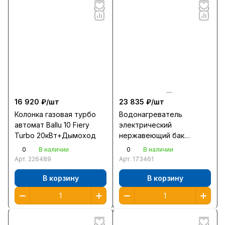
16 920 ₽/
шт
23 835 ₽/
шт
Колонка газовая турбо
Водонагреватель
автомат Ballu 10 Fiery
электрический
Turbo 20кВт+Дымоход
нержавеющий бак
плоский 80л Electrolux
0
0
В наличии
В наличии
EWH 80 Centurio IQ 2кВт
Арт.
226489
Арт.
173461
сухой тэн нагр 2ч
ш56в87г34
В корзину
В корзину