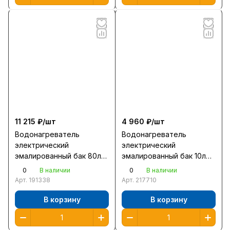
11 215 ₽/
шт
4 960 ₽/
шт
Водонагреватель
Водонагреватель
электрический
электрический
эмалированный бак 80л
эмалированный бак 10л
Ariston Pro1 R 80V PL
Ballu BWH/S 10 Capsule
0
0
В наличии
В наличии
1,5кВт нагр 2ч37мин
Plus U под мойку 2,0кВт
Арт.
191338
Арт.
217710
ш45в76г48
нагр 21мин ш32в32г31
В корзину
В корзину