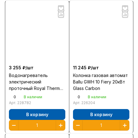
3 255 ₽/
шт
11 245 ₽/
шт
Водонагреватель
Колонка газовая автомат
электрический
Ballu GWH 10 Fiery 20кВт
проточный Royal Thermo
Glass Carbon
Smartfix TS 5,5кВт
0
0
В наличии
В наличии
душ+кран в100ш270г135
Арт.
228782
Арт.
226204
1,3кг
В корзину
В корзину