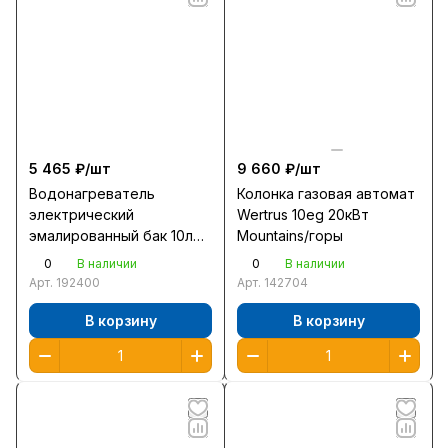
5 465 ₽/
шт
9 660 ₽/
шт
Водонагреватель
Колонка газовая автомат
электрический
Wertrus 10eg 20кВт
эмалированный бак 10л
Mountains/горы
Ballu BWH/S 10 Capsule
0
0
В наличии
В наличии
Plus О над мойкой 2кВт
Арт.
192400
Арт.
142704
нагр 21мин ш33в33г32
В корзину
В корзину