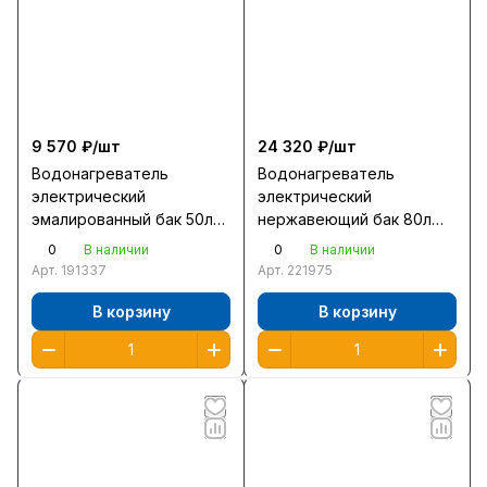
9 570 ₽/
шт
24 320 ₽/
шт
Водонагреватель
Водонагреватель
электрический
электрический
эмалированный бак 50л
нержавеющий бак 80л
Ariston Pro1 R 50V PL
Ariston ABS VLS PRO INOX
0
0
В наличии
В наличии
1,5кВт нагр 1ч45мин
2кВт нагр 1ч42мин
Арт.
191337
Арт.
221975
ш45в55г48
ш51в107г27
В корзину
В корзину