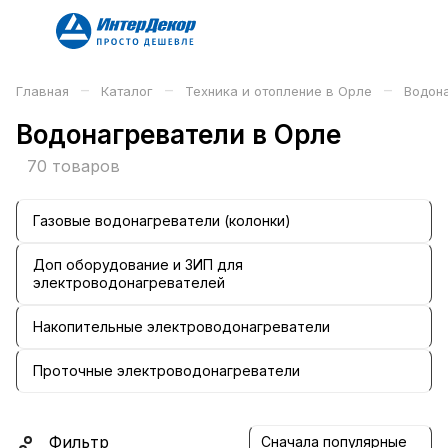
–
–
–
Главная
Каталог
Техника и отопление в Орле
Водон
Водонагреватели в Орле
70 товаров
Газовые водонагреватели (колонки)
Доп оборудование и ЗИП для
электроводонагревателей
Накопительные электроводонагреватели
Проточные электроводонагреватели
Фильтр
Сначала популярные