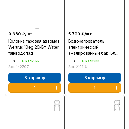
9 660 ₽/
шт
5 790 ₽/
шт
Колонка газовая автомат
Водонагреватель
Wertrus 10eg 20кВт Water
электрический
fall/водопад
эмалированный бак 15л
Ballu BWH/S 15 Capsule
0
0
В наличии
В наличии
Plus O над мойкой 2кВт
Арт.
142707
Арт.
219116
нагр 36мин ш37в37г34
В корзину
В корзину