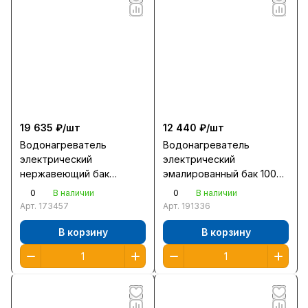
19 635 ₽/
шт
12 440 ₽/
шт
Водонагреватель
Водонагреватель
электрический
электрический
нержавеющий бак
эмалированный бак 100л
плоский 50л Electrolux
Ariston Pro1 R 100V PL
0
0
В наличии
В наличии
EWH 50 Centurio IQ 2кВт
1,5кВт нагр 3ч19мин
Арт.
173457
Арт.
191336
сухой тэн нагр 1ч54мин
ш45в91г48
ш43в93г25
В корзину
В корзину