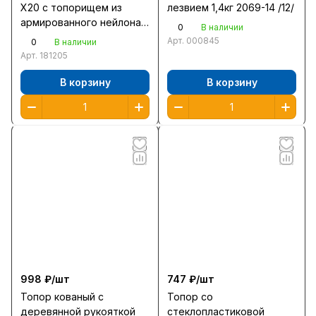
X20 с топорищем из
лезвием 1,4кг 2069-14 /12/
армированного нейлона
0
В наличии
710мм 2кг 20660-20
Арт.
000845
0
В наличии
Арт.
181205
В корзину
В корзину
998 ₽/
шт
747 ₽/
шт
Топор кованый с
Топор со
деревянной рукояткой
стеклопластиковой