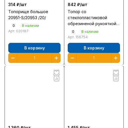
314 ₽/
шт
842 ₽/
шт
Топорище большое
Топор со
20951-S/20953 /20/
стеклопластиковой
обрезиненой рукояткой
0
В наличии
0,8кг 20601-08/ 056-0800
Арт.
020187
0
В наличии
/6/
Арт.
156754
В корзину
В корзину
1 360 ₽/
шт
1 455 ₽/
шт