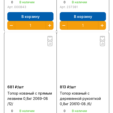
800мм 2кг 27279/061-
0
0
В наличии
В наличии
0200
Арт.
000843
Арт.
237381
В корзину
В корзину
681 ₽/
шт
813 ₽/
шт
Топор кованый с прямым
Топор кованый с
лезвием 0,8кг 2069-08
деревянной рукояткой
/12/
0,8кг 20610-08 /6/
0
0
В наличии
В наличии