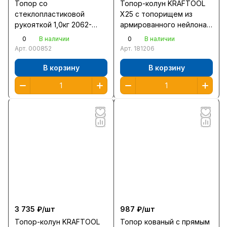
Топор со
Топор-колун KRAFTOOL
стеклопластиковой
X25 с топорищем из
рукояткой 1,0кг 2062-
армированного нейлона
10/056-1000 /6/
710мм 2,45кг 20660-25
0
0
В наличии
В наличии
Арт.
000852
Арт.
181206
В корзину
В корзину
3 735 ₽/
шт
987 ₽/
шт
Топор-колун KRAFTOOL
Топор кованый с прямым