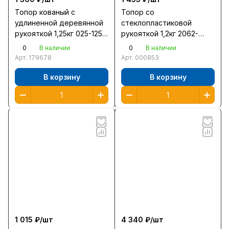
Топор кованый с
Топор со
удлиненной деревянной
стеклопластиковой
рукояткой 1,25кг 025-1250
рукояткой 1,2кг 2062-
/6/
12/056-1250 /6/
0
0
В наличии
В наличии
Арт.
179678
Арт.
000853
В корзину
В корзину
1 015 ₽/
шт
4 340 ₽/
шт