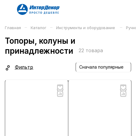
–
–
–
Главная
Каталог
Инструменты и оборудование
Ручн
Топоры, колуны и
принадлежности
22 товара
Фильтр
Сначала популярные