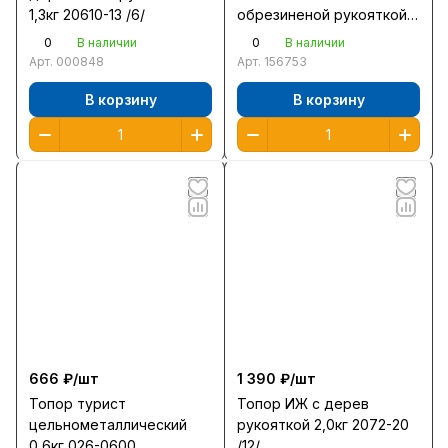
1,3кг 20610-13 /6/
обрезиненой рукояткой
0,6кг 20601-06/056-0600
0
0
В наличии
В наличии
/6/
Арт.
000848
Арт.
156753
В корзину
В корзину
666 ₽/
шт
1 390 ₽/
шт
Топор турист
Топор ИЖ с дерев
цельнометаллический
рукояткой 2,0кг 2072-20
0,6кг 026-0600
/12/