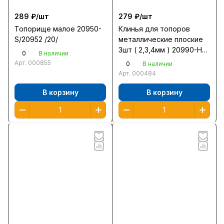
289 ₽/
шт
279 ₽/
шт
Топорище малое 20950-
Клинья для топоров
S/20952 /20/
металлические плоские
3шт ( 2,3,4мм ) 20990-Н3
0
В наличии
/20/
Арт.
000855
0
В наличии
Арт.
000484
В корзину
В корзину