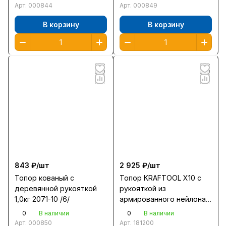
Арт.
000844
Арт.
000849
В корзину
В корзину
843 ₽/
шт
2 925 ₽/
шт
Топор кованый с
Топор KRAFTOOL X10 с
деревянной рукояткой
рукояткой из
1,0кг 2071-10 /6/
армированного нейлона
450мм 1кг 20660-10
0
0
В наличии
В наличии
Арт.
000850
Арт.
181200