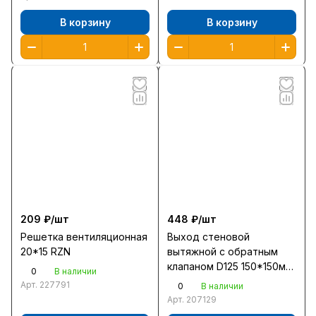
В корзину
В корзину
209 ₽/
шт
448 ₽/
шт
Решетка вентиляционная
Выход стеновой
20*15 RZN
вытяжной с обратным
клапаном D125 150*150мм
0
В наличии
коричневый
Арт.
227791
0
В наличии
Арт.
207129