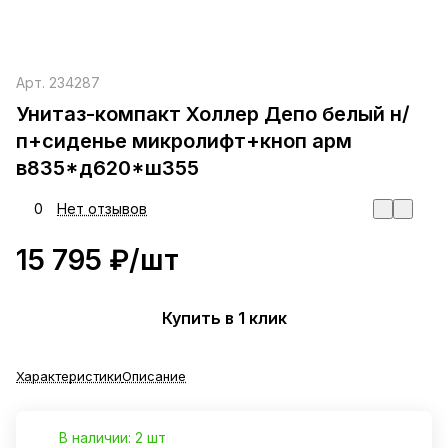
Арт.
234287
Унитаз-компакт Холлер Депо белый н/
п+сиденье микролифт+кноп арм
в835*д620*ш355
0
Нет отзывов
15 795 ₽/
шт
Купить в 1 клик
Характеристики
Описание
В наличии: 2 шт