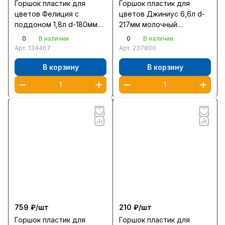
Горшок пластик для
Горшок пластик для
цветов Фелиция с
цветов Джиниус 6,6л d-
поддоном 1,8л d-180мм
217мм молочный
мрамор /С103М/
/437660700/
0
0
В наличии
В наличии
Арт.
134467
Арт.
237800
В корзину
В корзину
759 ₽/
шт
210 ₽/
шт
Горшок пластик для
Горшок пластик для