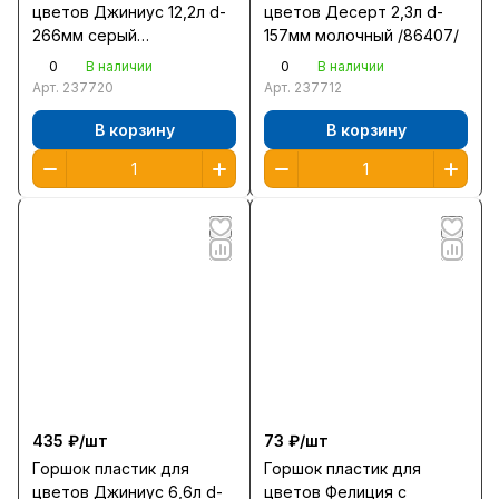
цветов Джиниус 12,2л d-
цветов Десерт 2,3л d-
266мм серый
157мм молочный /86407/
/437670500/
0
0
В наличии
В наличии
Арт.
237720
Арт.
237712
В корзину
В корзину
435 ₽/
шт
73 ₽/
шт
Горшок пластик для
Горшок пластик для
цветов Джиниус 6,6л d-
цветов Фелиция с