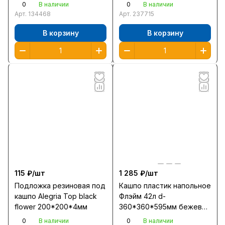
мрамор /С104М/
/438680700/86507/
0
0
В наличии
В наличии
Арт.
134468
Арт.
237715
В корзину
В корзину
115 ₽/
шт
1 285 ₽/
шт
Подложка резиновая под
Кашпо пластик напольное
кашпо Alegria Top black
Флэйм 42л d-
flower 200*200*4мм
360*360*595мм бежевый
/М8887/
0
0
В наличии
В наличии