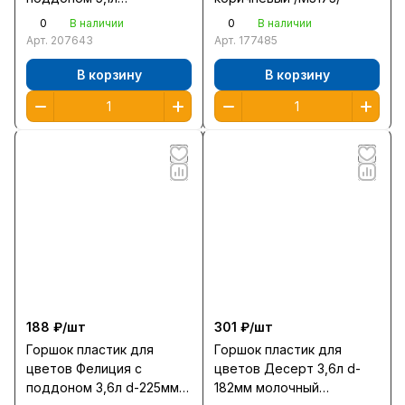
240*240мм серый /С163/
0
0
В наличии
В наличии
Арт.
207643
Арт.
177485
В корзину
В корзину
188 ₽/
шт
301 ₽/
шт
Горшок пластик для
Горшок пластик для
цветов Фелиция с
цветов Десерт 3,6л d-
поддоном 3,6л d-225мм
182мм молочный