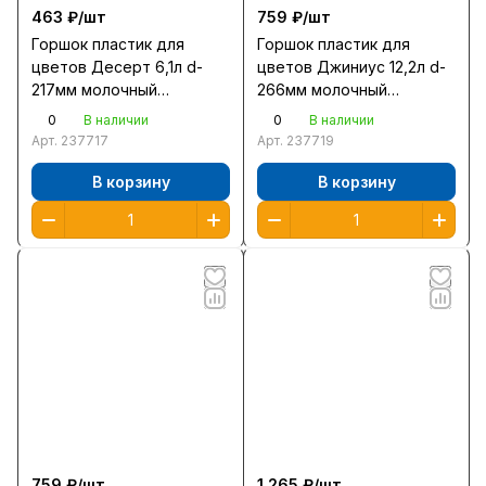
463 ₽/
шт
759 ₽/
шт
Горшок пластик для
Горшок пластик для
цветов Десерт 6,1л d-
цветов Джиниус 12,2л d-
217мм молочный
266мм молочный
/438660700/
/437670700/
0
0
В наличии
В наличии
Арт.
237717
Арт.
237719
В корзину
В корзину
759 ₽/
шт
1 265 ₽/
шт