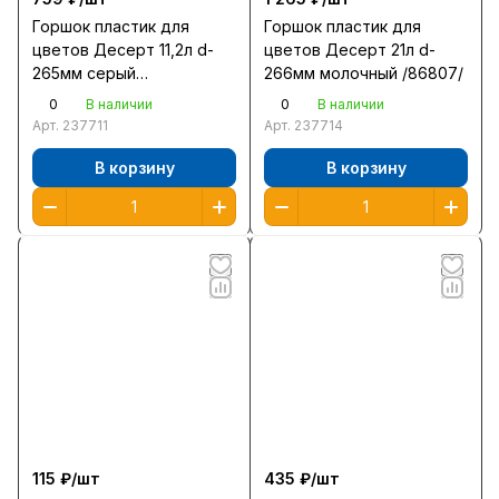
Горшок пластик для
Горшок пластик для
цветов Десерт 11,2л d-
цветов Десерт 21л d-
265мм серый
266мм молочный /86807/
/438670500/
0
0
В наличии
В наличии
Арт.
237711
Арт.
237714
В корзину
В корзину
115 ₽/
шт
435 ₽/
шт