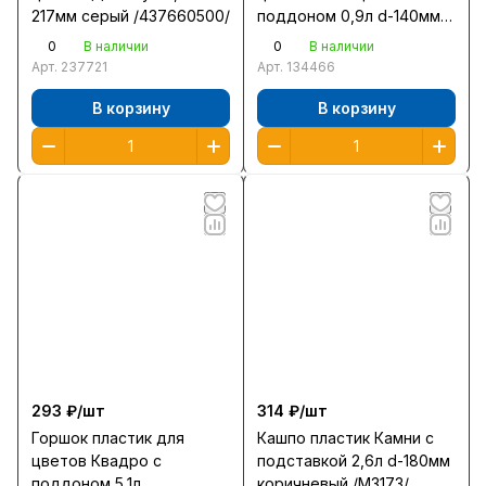
217мм серый /437660500/
поддоном 0,9л d-140мм
мрамор /С102М/
0
0
В наличии
В наличии
Арт.
237721
Арт.
134466
В корзину
В корзину
293 ₽/
шт
314 ₽/
шт
Горшок пластик для
Кашпо пластик Камни с
цветов Квадро с
подставкой 2,6л d-180мм
поддоном 5,1л
коричневый /М3173/