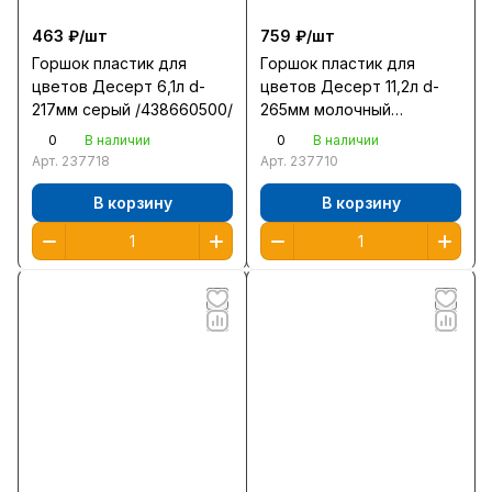
463 ₽/
шт
759 ₽/
шт
Горшок пластик для
Горшок пластик для
цветов Десерт 6,1л d-
цветов Десерт 11,2л d-
217мм серый /438660500/
265мм молочный
/438670700/
0
0
В наличии
В наличии
Арт.
237718
Арт.
237710
В корзину
В корзину