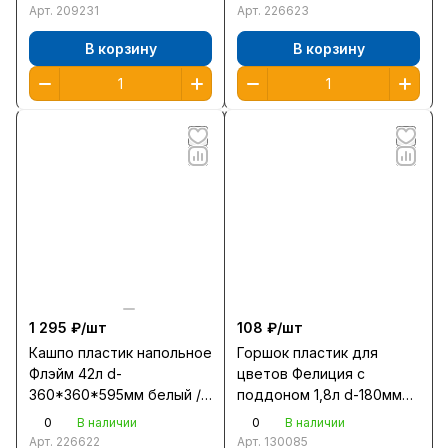
Арт.
209231
Арт.
226623
В корзину
В корзину
1 295 ₽/
шт
108 ₽/
шт
Кашпо пластик напольное
Горшок пластик для
Флэйм 42л d-
цветов Фелиция с
360*360*595мм белый /
поддоном 1,8л d-180мм
М8884/
терракот /С103Т/
0
0
В наличии
В наличии
Арт.
226622
Арт.
130085