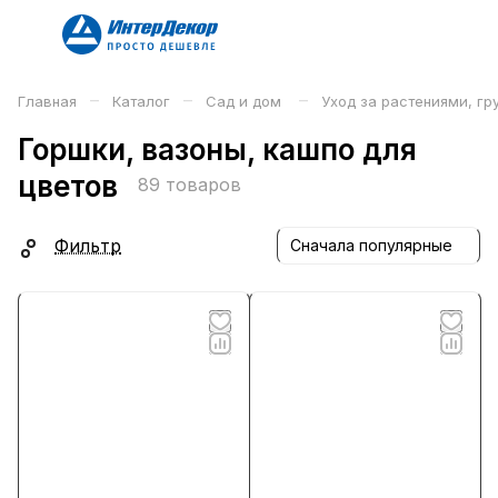
–
–
–
Главная
Каталог
Сад и дом
Уход за растениями, гр
Горшки, вазоны, кашпо для
цветов
89 товаров
Фильтр
Сначала популярные