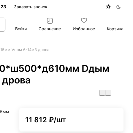
-23
Заказать звонок
Войти
Сравнение
Избранное
Корзина
115мм Vпом 6-14м3 дрова
620*ш500*д610мм Dдым
 дрова
15мм
11 812 ₽/
шт