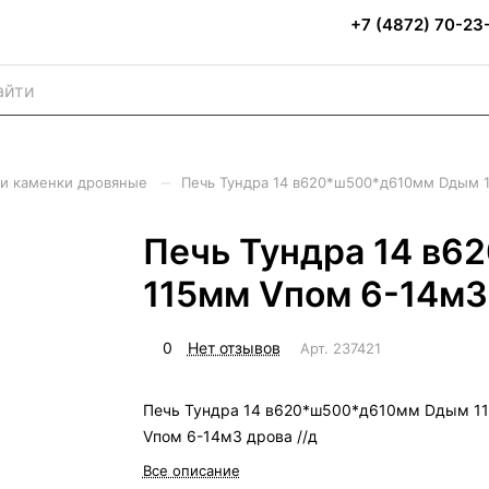
+7 (4872) 70-23
–
и каменки дровяные
Печь Тундра 14 в620*ш500*д610мм Dдым 
Печь Тундра 14 в
115мм Vпом 6-14м3
0
Нет отзывов
Арт.
237421
Печь Тундра 14 в620*ш500*д610мм Dдым 1
Vпом 6-14м3 дрова //д
Все описание