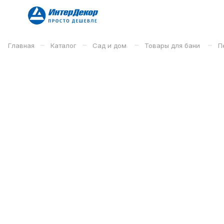
–
–
–
–
Главная
Каталог
Сад и дом
Товары для бани
П