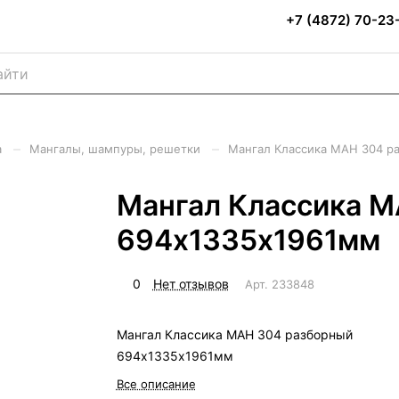
+7 (4872) 70-23
–
–
а
Мангалы, шампуры, решетки
Мангал Классика МАН 304 р
Мангал Классика М
694х1335х1961мм
0
Нет отзывов
Арт.
233848
Мангал Классика МАН 304 разборный
694х1335х1961мм
Все описание