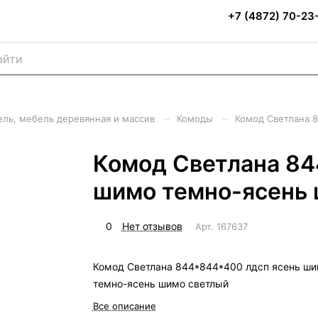
+7 (4872) 70-23
–
–
ель, мебель деревянная и массив
Комоды
Комод Светлана 
Комод Светлана 84
шимо темно-ясень 
0
Нет отзывов
Арт.
167637
Комод Светлана 844*844*400 лдсп ясень ш
темно-ясень шимо светлый
Все описание