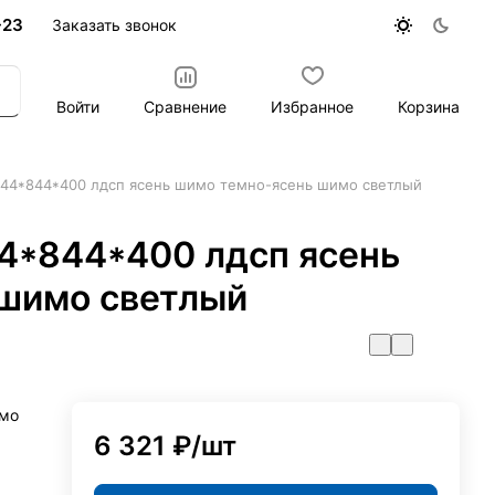
-23
Заказать звонок
Войти
Сравнение
Избранное
Корзина
844*844*400 лдсп ясень шимо темно-ясень шимо светлый
4*844*400 лдсп ясень
шимо светлый
имо
6 321 ₽/
шт