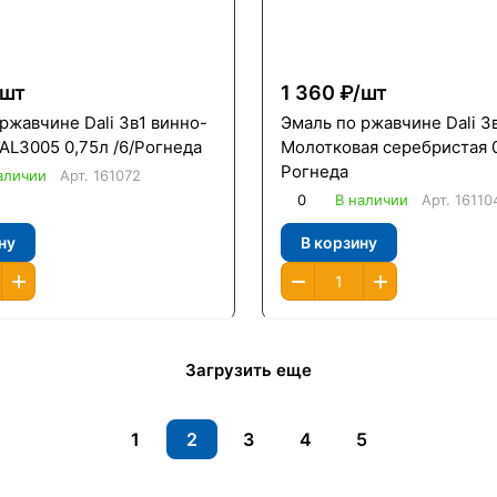
шт
1 360 ₽/
шт
ржавчине Dali 3в1 винно-
Эмаль по ржавчине Dali 3
AL3005 0,75л /6/Рогнеда
Молотковая серебристая 0
Рогнеда
аличии
Арт.
161072
0
В наличии
Арт.
16110
ну
В корзину
Загрузить еще
1
2
3
4
5