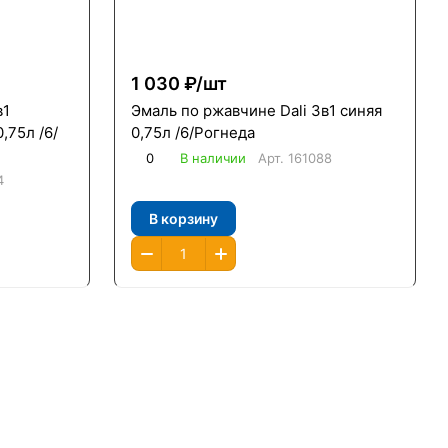
1 030 ₽/
шт
в1
Эмаль по ржавчине Dali 3в1 синяя
,75л /6/
0,75л /6/Рогнеда
0
В наличии
Арт.
161088
4
В корзину