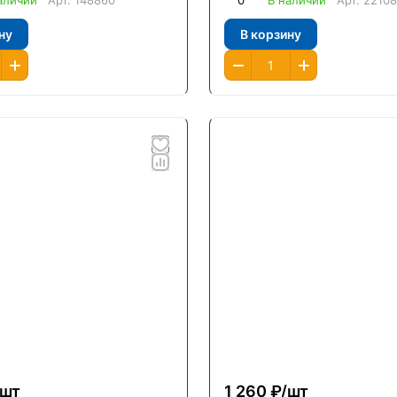
аличии
Арт.
148860
0
В наличии
Арт.
2210
ну
В корзину
шт
1 260 ₽/
шт