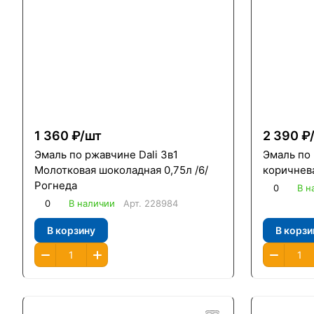
1 360 ₽/
шт
2 390 ₽
Эмаль по ржавчине Dali 3в1
Эмаль по
Молотковая шоколадная 0,75л /6/
коричнева
Рогнеда
0
В н
0
В наличии
Арт.
228984
В корзину
В корзи