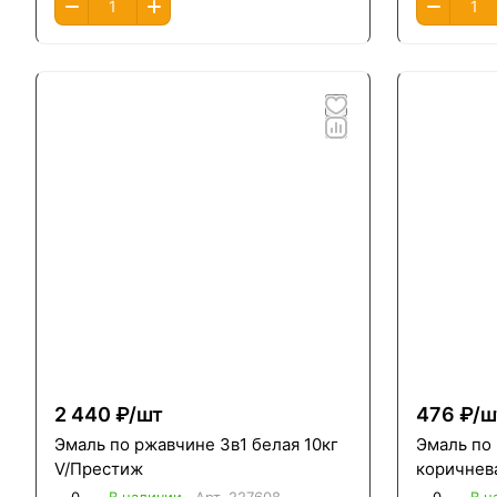
2 440 ₽/
шт
476 ₽/
ш
Эмаль по ржавчине 3в1 белая 10кг
Эмаль по
V/Престиж
коричнева