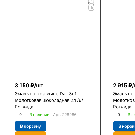
3 150 ₽/
шт
2 915 ₽/
Эмаль по ржавчине Dali 3в1
Эмаль по 
Молотковая шоколадная 2л /6/
Молоткова
Рогнеда
Рогнеда
0
В наличии
Арт.
228986
0
В н
В корзину
В корзи