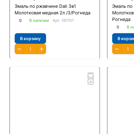
Эмаль по ржавчине Dali 3в1
Эмаль по 
Молотковая медная 2л /3/Рогнеда
Молоткова
Рогнеда
0
В наличии
Арт.
161101
0
В н
В корзину
В корзи