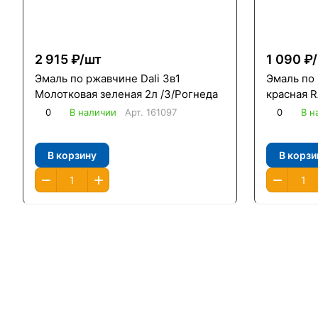
2 915 ₽/
шт
1 090 ₽/
Эмаль по ржавчине Dali 3в1
Эмаль по 
Молотковая зеленая 2л /3/Рогнеда
красная R
0
В наличии
Арт.
161097
0
В н
В корзину
В корзи