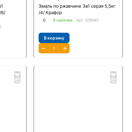
в1
Эмаль по ржавчине 3в1 серая 5,5кг
/6/
/4/ Крафор
0
В наличии
Арт.
129043
0
В корзину