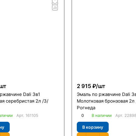
шт
2 915 ₽/
шт
ржавчине Dali 3в1
Эмаль по ржавчине Dali 3
я серебристая 2л /3/
Молотковая бронзовая 2л 
Рогнеда
аличии
Арт.
161105
0
В наличии
Арт.
2289
ну
В корзину