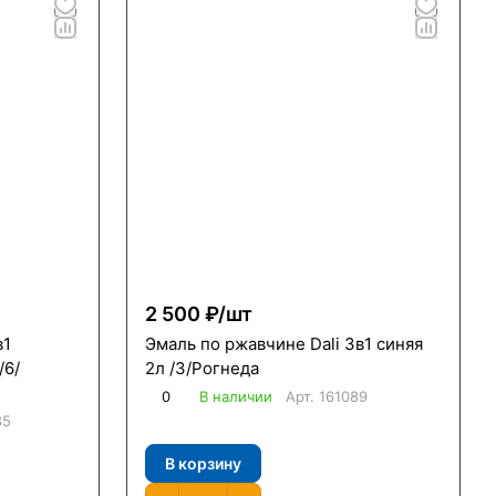
2 500 ₽/
шт
в1
Эмаль по ржавчине Dali 3в1 синяя
/6/
2л /3/Рогнеда
0
В наличии
Арт.
161089
85
В корзину