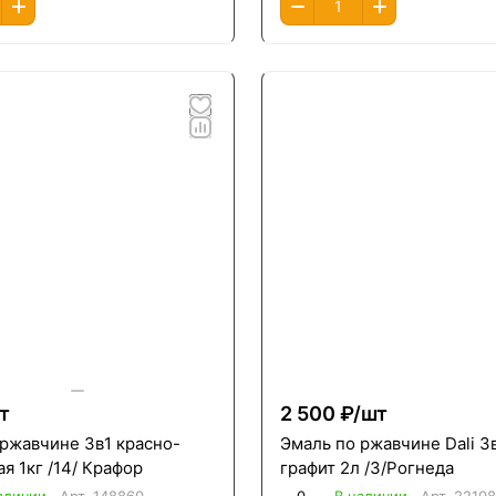
т
2 500 ₽/
шт
 ржавчине 3в1 красно-
Эмаль по ржавчине Dali 3
я 1кг /14/ Крафор
графит 2л /3/Рогнеда