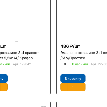
/
шт
486 ₽/
шт
 ржавчине 3в1 красно-
Эмаль по ржавчине 3в1 се
я 5,5кг /4/ Крафор
/6/ V/Престиж
аличии
Арт.
129042
0
В наличии
Арт.
2276
ну
В корзину