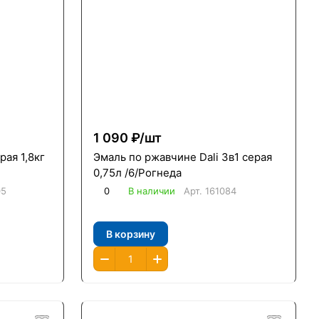
1 090 ₽/
шт
рая 1,8кг
Эмаль по ржавчине Dali 3в1 серая
0,75л /6/Рогнеда
05
0
В наличии
Арт.
161084
В корзину