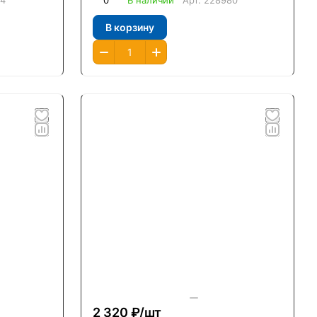
84
0
В наличии
Арт.
228980
В корзину
2 320 ₽/
шт