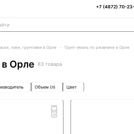
+7 (4872) 70-23
–
аски, лаки, грунтовки в Орле
Грунт-эмаль по ржавчине в Орле
 в Орле
83 товара
изводитель
Объем (л)
Цвет