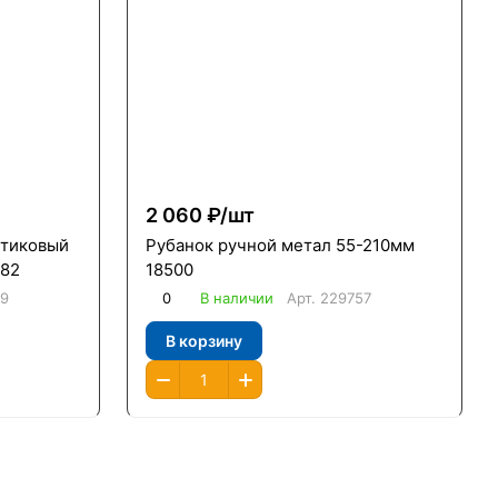
2 060 ₽/
шт
стиковый
Рубанок ручной метал 55-210мм
882
18500
09
0
В наличии
Арт.
229757
В корзину