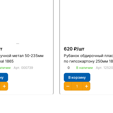
т
620 ₽/
шт
ручной метал 50-235мм
Рубанок обдирочный пла
nal 1865
по гипсокартону 250мм 1
аличии
Арт.
000739
0
В наличии
Арт.
1252
ну
В корзину