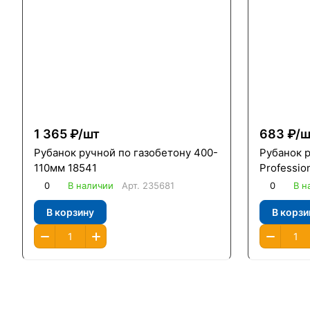
1 365 ₽/
шт
683 ₽/
ш
Рубанок ручной по газобетону 400-
Рубанок 
110мм 18541
Professio
0
В наличии
Арт.
235681
0
В н
В корзину
В корзи